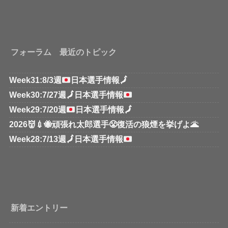
フォーラム 最近のトピック
Week31:8/3週
日本選手情報
🗾
Week30:7/27週
🗾
日本選手情報
Week29:7/20週
日本選手情報
🗾
2026👹💉🐝頑張れ太郎選手😤復活の狼煙を挙げよ🌋
Week28:7/13週
🗾
日本選手情報
新着エントリー