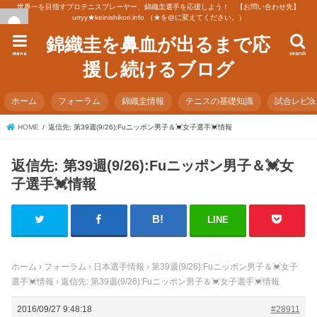
世界一を目指すプロテニスプレーヤー、錦織圭選手を応援しよう！ 【お問い合わせ先】
urryy★keinishikori.info （★を@に変えてください。）
錦織圭を鼻血が出るまで応
menu
search
援し続けるブログ
ホーム
フォーラム
錦織圭情報
テニスの基礎知識
試合レビ
HOME
返信先: 第39週(9/26):Fuニッポン男子＆💓女子選手💓情報
返信先: 第39週(9/26):Fuニッポン男子＆💓女
子選手💓情報
LINE
ホーム
›
フォーラム
›
日本選手情報
›
第39週(9/26):Fuニッポン男子＆💓女子
選手💓情報
›
返信先: 第39週(9/26):Fuニッポン男子＆💓女子選手💓情報
2016/09/27 9:48:18
#28911