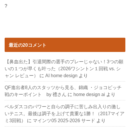
?
最近の20コメント
【鼻血出た】引退間際の選手のプレーじゃない！3つの願
いの１つが早くも叶った（2026ワシントン１回戦 vs. シ
ャン レビュー）
に
AI home design
より
QF進出者8人のスタッツから見る、錦織 ・ジョコビッチ
戦のキーポイント by 禮さん
に
home design ai
より
ベルダスコのパワーと自らの調子に苦しみ出入りの激し
いテニス。最後は調子を上げて貴重な1勝！（2017マイア
ミ3回戦）
に
マインツ05 2025-2026 サード
より