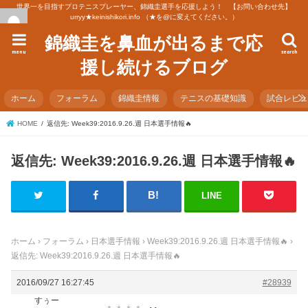
世界一を目指すプロテニスプレーヤー、錦織圭選手を応援しよう！ 【お問い合わせ先】
urryy★keinishikori.info （★を@に変えてください。）
錦織圭を鼻血が出るまで応
menu
search
援し続けるブログ
ホーム
フォーラム
錦織圭情報
テニスの基礎知識
試合レビ
HOME
返信先: Week39:2016.9.26.週 日本選手情報🔥
返信先: Week39:2016.9.26.週 日本選手情報🔥
LINE
ホーム
›
フォーラム
›
日本選手情報
›
Week39:2016.9.26.週 日本選手情報🔥
›
返信先: Week39:2016.9.26.週 日本選手情報🔥
2016/09/27 16:27:45
#28939
すぅー