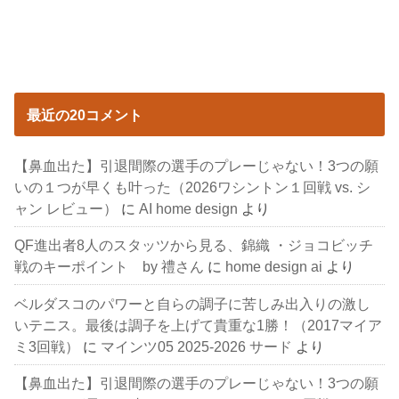
最近の20コメント
【鼻血出た】引退間際の選手のプレーじゃない！3つの願
いの１つが早くも叶った（2026ワシントン１回戦 vs. シ
ャン レビュー）
に
AI home design
より
QF進出者8人のスタッツから見る、錦織 ・ジョコビッチ
戦のキーポイント by 禮さん
に
home design ai
より
ベルダスコのパワーと自らの調子に苦しみ出入りの激し
いテニス。最後は調子を上げて貴重な1勝！（2017マイア
ミ3回戦）
に
マインツ05 2025-2026 サード
より
【鼻血出た】引退間際の選手のプレーじゃない！3つの願