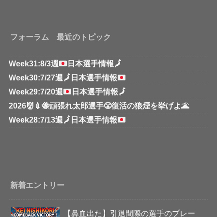
フォーラム 最近のトピック
Week31:8/3週
日本選手情報
🗾
Week30:7/27週
🗾
日本選手情報
Week29:7/20週
日本選手情報
🗾
2026👹💉🐝頑張れ太郎選手😤復活の狼煙を挙げよ🌋
Week28:7/13週
🗾
日本選手情報
新着エントリー
【鼻血出た】引退間際の選手のプレー