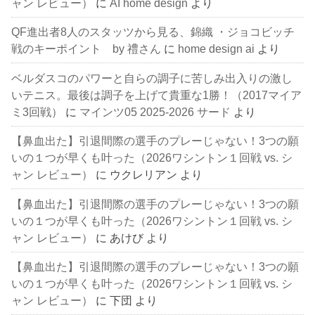
ャン レビュー）
に
AI home design
より
QF進出者8人のスタッツから見る、錦織 ・ジョコビッチ
戦のキーポイント by 禮さん
に
home design ai
より
ベルダスコのパワーと自らの調子に苦しみ出入りの激し
いテニス。最後は調子を上げて貴重な1勝！（2017マイア
ミ3回戦）
に
マインツ05 2025-2026 サード
より
【鼻血出た】引退間際の選手のプレーじゃない！3つの願
いの１つが早くも叶った（2026ワシントン１回戦 vs. シ
ャン レビュー）
に
ウクレリアン
より
【鼻血出た】引退間際の選手のプレーじゃない！3つの願
いの１つが早くも叶った（2026ワシントン１回戦 vs. シ
ャン レビュー）
に
あけび
より
【鼻血出た】引退間際の選手のプレーじゃない！3つの願
いの１つが早くも叶った（2026ワシントン１回戦 vs. シ
ャン レビュー）
に
下団
より