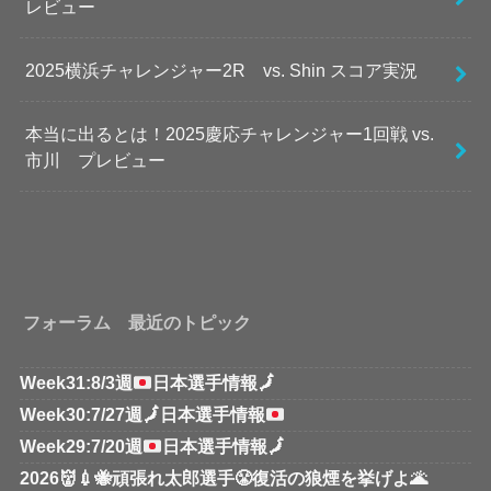
レビュー
2025横浜チャレンジャー2R vs. Shin スコア実況
本当に出るとは！2025慶応チャレンジャー1回戦 vs.
市川 プレビュー
フォーラム 最近のトピック
Week31:8/3週
日本選手情報
🗾
Week30:7/27週
🗾
日本選手情報
Week29:7/20週
日本選手情報
🗾
2026👹💉🐝頑張れ太郎選手😤復活の狼煙を挙げよ🌋