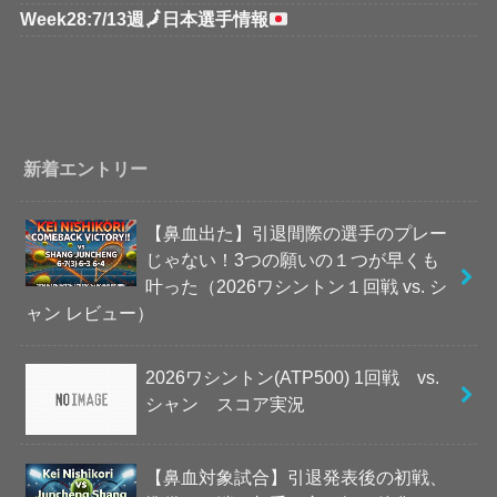
Week28:7/13週
🗾
日本選手情報
新着エントリー
【鼻血出た】引退間際の選手のプレー
じゃない！3つの願いの１つが早くも
叶った（2026ワシントン１回戦 vs. シ
ャン レビュー）
2026ワシントン(ATP500) 1回戦 vs.
シャン スコア実況
【鼻血対象試合】引退発表後の初戦、