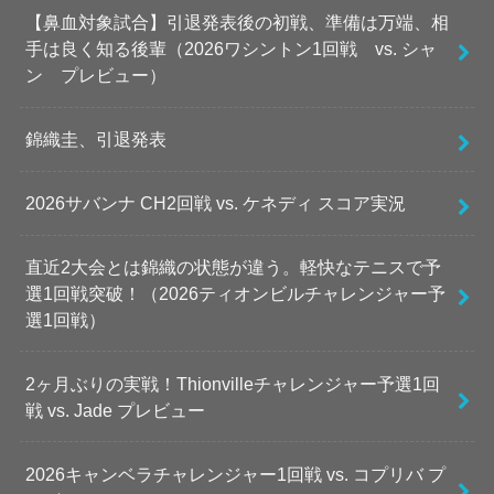
【鼻血対象試合】引退発表後の初戦、準備は万端、相
手は良く知る後輩（2026ワシントン1回戦 vs. シャ
ン プレビュー）
錦織圭、引退発表
2026サバンナ CH2回戦 vs. ケネディ スコア実況
直近2大会とは錦織の状態が違う。軽快なテニスで予
選1回戦突破！（2026ティオンビルチャレンジャー予
選1回戦）
2ヶ月ぶりの実戦！Thionvilleチャレンジャー予選1回
戦 vs. Jade プレビュー
2026キャンベラチャレンジャー1回戦 vs. コプリバ プ