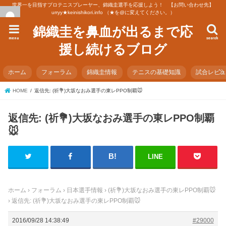
世界一を目指すプロテニスプレーヤー、錦織圭選手を応援しよう！ 【お問い合わせ先】
urryy★keinishikori.info （★を@に変えてください。）
錦織圭を鼻血が出るまで応
menu
search
援し続けるブログ
ホーム
フォーラム
錦織圭情報
テニスの基礎知識
試合レビ
HOME
返信先: (祈💐)大坂なおみ選手の東レPPO制覇🐭
返信先: (祈💐)大坂なおみ選手の東レPPO制覇
🐭
LINE
ホーム
›
フォーラム
›
日本選手情報
›
(祈💐)大坂なおみ選手の東レPPO制覇🐭
›
返信先: (祈💐)大坂なおみ選手の東レPPO制覇🐭
2016/09/28 14:38:49
#29000