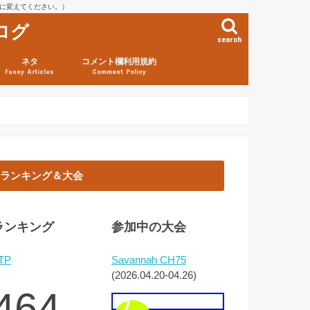
を@に変えてください。）
ログ
search
ネタ
コメント欄利用規約
Funny Articles
Comment Policy
ランキング＆大会
ランキング
参加中の大会
TP
Savannah CH75
(2026.04.20-04.26)
464