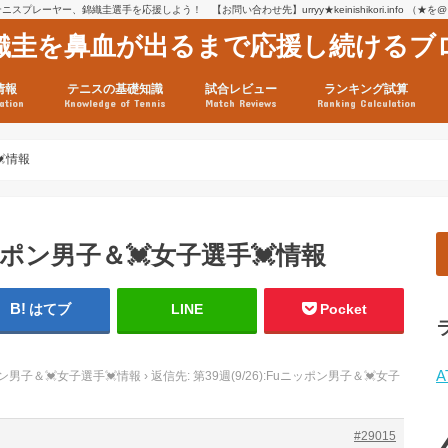
スプレーヤー、錦織圭選手を応援しよう！ 【お問い合わせ先】urryy★keinishikori.info （★
織圭を鼻血が出るまで応援し続けるブ
情報
テニスの基礎知識
試合レビュー
ランキング試算
ation
Knowledge of Tennis
Match Reviews
Ranking Calculation
ssage
ロフィール
績
グ推移
連グッズ
試合まとめ（2025年1月16
リスト（2021年8月10日時
ツアーの構造
ATPツアー ポイント表
テニス情報入手法
💓情報
uニッポン男子＆💓女子選手💓情報
はてブ
LINE
Pocket
A
ッポン男子＆💓女子選手💓情報
›
返信先: 第39週(9/26):Fuニッポン男子＆💓女子
#29015