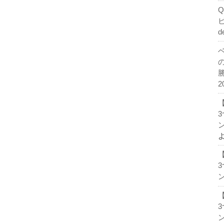
d
2
ン
ン
ン