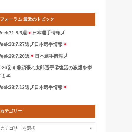
フォーラム 最近のトピック
eek31:8/3週
日本選手情報
🗾
eek30:7/27週
🗾
日本選手情報
eek29:7/20週
日本選手情報
🗾
2026👹💉🐝頑張れ太郎選手😤復活の狼煙を挙
よ🌋
eek28:7/13週
🗾
日本選手情報
カテゴリー