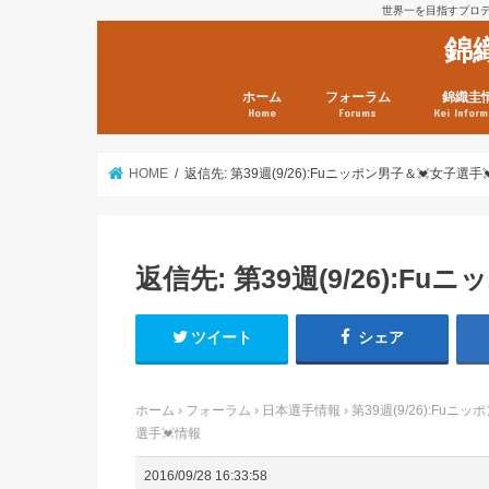
世界一を目指すプロテニ
錦
ホーム
フォーラム
錦織圭
Home
Forums
Kei Inform
日本選手情報
鼻血ブログラボ
鼻血ブログ分析班
Kei’s Me
錦織圭プ
錦織圭 戦
ランキン
錦織圭関
鼻血が出た
次は見とけ
日現在）
点）
HOME
返信先: 第39週(9/26):Fuニッポン男子＆💓女子選手
返信先: 第39週(9/26):F
ツイート
シェア
ホーム
›
フォーラム
›
日本選手情報
›
第39週(9/26):Fuニ
選手💓情報
2016/09/28 16:33:58