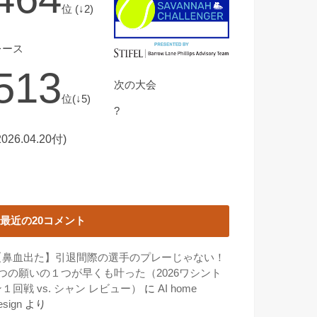
位 (↓2)
レース
513
次の大会
位(↓5)
?
2026.04.20付)
最近の20コメント
【鼻血出た】引退間際の選手のプレーじゃない！
3つの願いの１つが早くも叶った（2026ワシント
１回戦 vs. シャン レビュー）
に
AI home
esign
より