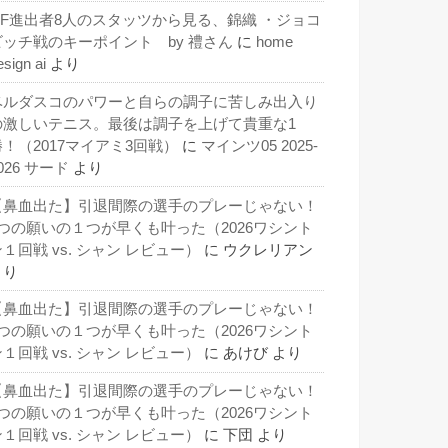
QF進出者8人のスタッツから見る、錦織 ・ジョコ
ビッチ戦のキーポイント by 禮さん
に
home
esign ai
より
ベルダスコのパワーと自らの調子に苦しみ出入り
の激しいテニス。最後は調子を上げて貴重な1
勝！（2017マイアミ3回戦）
に
マインツ05 2025-
026 サード
より
【鼻血出た】引退間際の選手のプレーじゃない！
3つの願いの１つが早くも叶った（2026ワシント
１回戦 vs. シャン レビュー）
に
ウクレリアン
より
【鼻血出た】引退間際の選手のプレーじゃない！
3つの願いの１つが早くも叶った（2026ワシント
１回戦 vs. シャン レビュー）
に
あけび
より
【鼻血出た】引退間際の選手のプレーじゃない！
3つの願いの１つが早くも叶った（2026ワシント
１回戦 vs. シャン レビュー）
に
下団
より