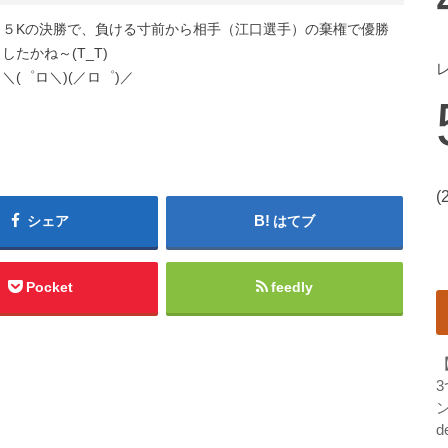
２５Kの決勝で、負ける寸前から相手（江口選手）の棄権で優勝
たかね～(T_T)
(゜ロ＼)(／ロ゜)／
(
シェア
はてブ
Pocket
feedly
ン
d