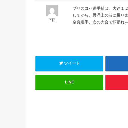
プリスコバ選手姉は、大連１
してから、再浮上の波に乗りまし
下団
奈良選手、次の大会で頑張れ～＼
ツイート
LINE