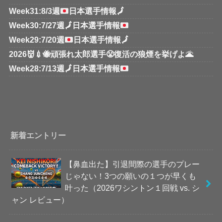
Week31:8/3週
日本選手情報
🗾
Week30:7/27週
🗾
日本選手情報
Week29:7/20週
日本選手情報
🗾
2026👹💉🐝頑張れ太郎選手😤復活の狼煙を挙げよ🌋
Week28:7/13週
🗾
日本選手情報
新着エントリー
【鼻血出た】引退間際の選手のプレー
じゃない！3つの願いの１つが早くも
叶った（2026ワシントン１回戦 vs. シ
ャン レビュー）