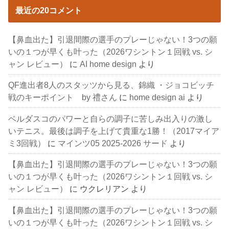
最近の20コメント
【鼻血出た】引退間際の選手のプレーじゃない！3つの願
いの１つが早くも叶った（2026ワシントン１回戦 vs. シ
ャン レビュー）
に
AI home design
より
QF進出者8人のスタッツから見る、錦織 ・ジョコビッチ
戦のキーポイント by 禮さん
に
home design ai
より
ベルダスコのパワーと自らの調子に苦しみ出入りの激し
いテニス。最後は調子を上げて貴重な1勝！（2017マイア
ミ3回戦）
に
マインツ05 2025-2026 サード
より
【鼻血出た】引退間際の選手のプレーじゃない！3つの願
いの１つが早くも叶った（2026ワシントン１回戦 vs. シ
ャン レビュー）
に
ウクレリアン
より
【鼻血出た】引退間際の選手のプレーじゃない！3つの願
いの１つが早くも叶った（2026ワシントン１回戦 vs. シ