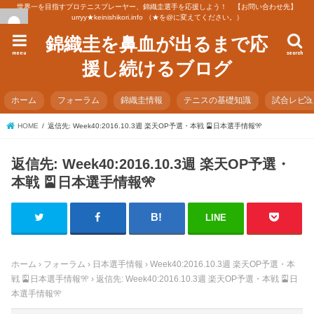
世界一を目指すプロテニスプレーヤー、錦織圭選手を応援しよう！ 【お問い合わせ先】
urryy★keinishikori.info （★を@に変えてください。）
錦織圭を鼻血が出るまで応
menu
search
援し続けるブログ
ホーム
フォーラム
錦織圭情報
テニスの基礎知識
試合レビ
HOME
返信先: Week40:2016.10.3週 楽天OP予選・本戦 🎴日本選手情報🎌
返信先: Week40:2016.10.3週 楽天OP予選・
本戦 🎴日本選手情報🎌
LINE
ホーム
›
フォーラム
›
日本選手情報
›
Week40:2016.10.3週 楽天OP予選・本
戦 🎴日本選手情報🎌
›
返信先: Week40:2016.10.3週 楽天OP予選・本戦 🎴日
本選手情報🎌