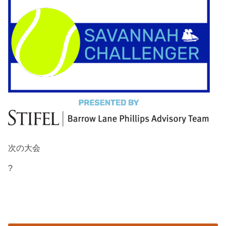
次の大会
?