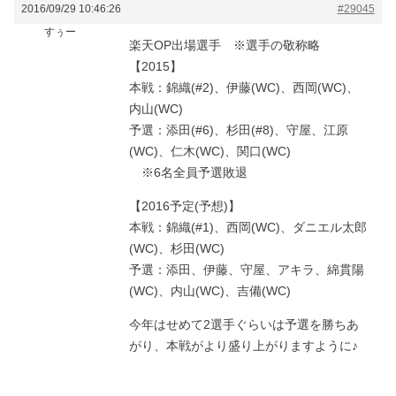
2016/09/29 10:46:26
#29045
すぅー
楽天OP出場選手 ※選手の敬称略
【2015】
本戦：錦織(#2)、伊藤(WC)、西岡(WC)、
内山(WC)
予選：添田(#6)、杉田(#8)、守屋、江原
(WC)、仁木(WC)、関口(WC)
※6名全員予選敗退
【2016予定(予想)】
本戦：錦織(#1)、西岡(WC)、ダニエル太郎
(WC)、杉田(WC)
予選：添田、伊藤、守屋、アキラ、綿貫陽
(WC)、内山(WC)、吉備(WC)
今年はせめて2選手ぐらいは予選を勝ちあ
がり、本戦がより盛り上がりますように♪