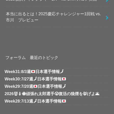
本当に出るとは！2025慶応チャレンジャー1回戦 vs.
市川 プレビュー
フォーラム 最近のトピック
Week31:8/3週
日本選手情報
🗾
Week30:7/27週
🗾
日本選手情報
Week29:7/20週
日本選手情報
🗾
2026👹💉🐝頑張れ太郎選手😤復活の狼煙を挙げよ🌋
Week28:7/13週
🗾
日本選手情報