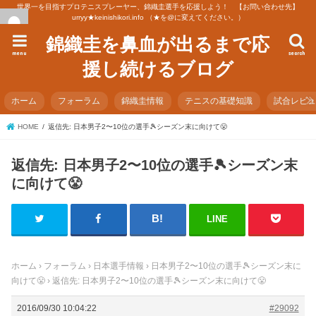
世界一を目指すプロテニスプレーヤー、錦織圭選手を応援しよう！ 【お問い合わせ先】
urryy★keinishikori.info （★を@に変えてください。）
錦織圭を鼻血が出るまで応
menu
search
援し続けるブログ
ホーム
フォーラム
錦織圭情報
テニスの基礎知識
試合レビ
HOME
返信先: 日本男子2〜10位の選手🎾シーズン末に向けて😤
返信先: 日本男子2〜10位の選手🎾シーズン末
に向けて😤
LINE
ホーム
›
フォーラム
›
日本選手情報
›
日本男子2〜10位の選手🎾シーズン末に
向けて😤
›
返信先: 日本男子2〜10位の選手🎾シーズン末に向けて😤
2016/09/30 10:04:22
#29092