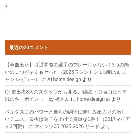
?
最近の20コメント
【鼻血出た】引退間際の選手のプレーじゃない！3つの願
いの１つが早くも叶った（2026ワシントン１回戦 vs. シ
ャン レビュー）
に
AI home design
より
QF進出者8人のスタッツから見る、錦織 ・ジョコビッチ
戦のキーポイント by 禮さん
に
home design ai
より
ベルダスコのパワーと自らの調子に苦しみ出入りの激し
いテニス。最後は調子を上げて貴重な1勝！（2017マイア
ミ3回戦）
に
マインツ05 2025-2026 サード
より