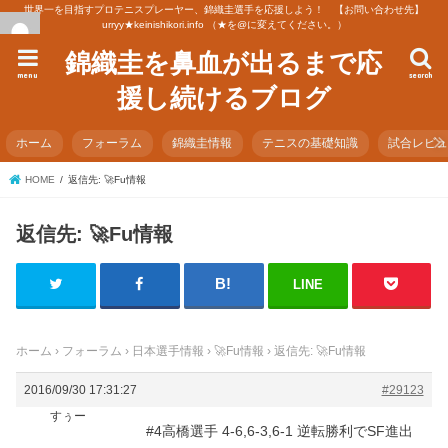
世界一を目指すプロテニスプレーヤー、錦織圭選手を応援しよう！ 【お問い合わせ先】
urryy★keinishikori.info （★を@に変えてください。）
錦織圭を鼻血が出るまで応
menu
search
援し続けるブログ
ホーム
フォーラム
錦織圭情報
テニスの基礎知識
試合レビ
HOME
返信先: 🚀Fu情報
返信先: 🚀Fu情報
LINE
ホーム
›
フォーラム
›
日本選手情報
›
🚀Fu情報
›
返信先: 🚀Fu情報
2016/09/30 17:31:27
#29123
すぅー
#4高橋選手 4-6,6-3,6-1 逆転勝利でSF進出