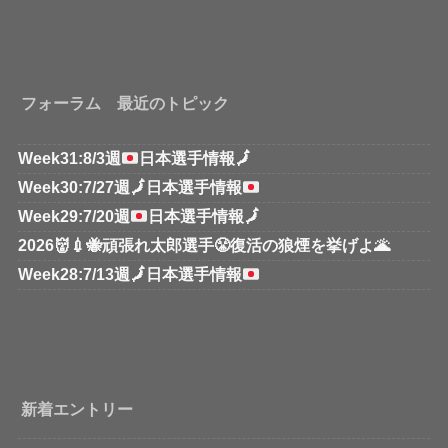
フォーラム 最近のトピック
Week31:8/3週
日本選手情報
🗾
Week30:7/27週
🗾
日本選手情報
Week29:7/20週
日本選手情報
🗾
2026👹💉🐝頑張れ太郎選手😤復活の狼煙を挙げよ🌋
Week28:7/13週
🗾
日本選手情報
新着エントリー