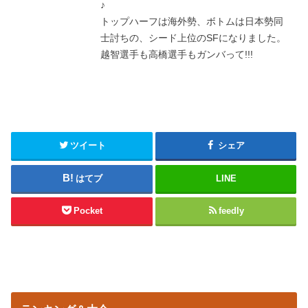
♪
トップハーフは海外勢、ボトムは日本勢同
士討ちの、シード上位のSFになりました。
越智選手も高橋選手もガンバって!!!
ツイート
シェア
はてブ
LINE
Pocket
feedly