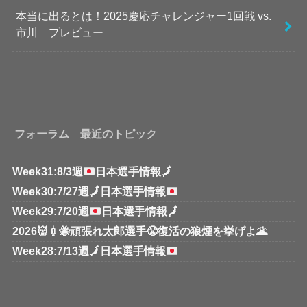
本当に出るとは！2025慶応チャレンジャー1回戦 vs.
市川 プレビュー
フォーラム 最近のトピック
Week31:8/3週
日本選手情報
🗾
Week30:7/27週
🗾
日本選手情報
Week29:7/20週
日本選手情報
🗾
2026👹💉🐝頑張れ太郎選手😤復活の狼煙を挙げよ🌋
Week28:7/13週
🗾
日本選手情報