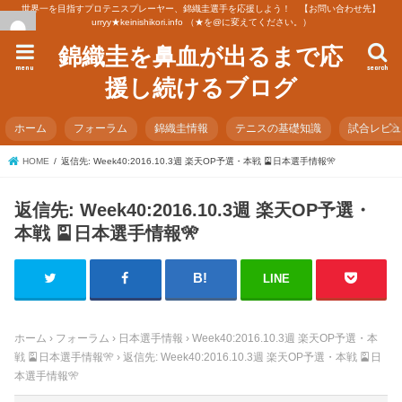
世界一を目指すプロテニスプレーヤー、錦織圭選手を応援しよう！ 【お問い合わせ先】
urryy★keinishikori.info （★を@に変えてください。）
錦織圭を鼻血が出るまで応
menu
search
援し続けるブログ
ホーム
フォーラム
錦織圭情報
テニスの基礎知識
試合レビ
HOME
返信先: Week40:2016.10.3週 楽天OP予選・本戦 🎴日本選手情報🎌
返信先: Week40:2016.10.3週 楽天OP予選・
本戦 🎴日本選手情報🎌
LINE
ホーム
›
フォーラム
›
日本選手情報
›
Week40:2016.10.3週 楽天OP予選・本
戦 🎴日本選手情報🎌
›
返信先: Week40:2016.10.3週 楽天OP予選・本戦 🎴日
本選手情報🎌