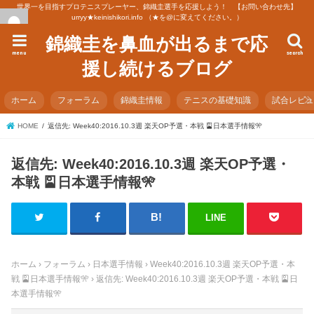
世界一を目指すプロテニスプレーヤー、錦織圭選手を応援しよう！ 【お問い合わせ先】
urryy★keinishikori.info （★を@に変えてください。）
錦織圭を鼻血が出るまで応
menu
search
援し続けるブログ
ホーム
フォーラム
錦織圭情報
テニスの基礎知識
試合レビ
HOME
返信先: Week40:2016.10.3週 楽天OP予選・本戦 🎴日本選手情報🎌
返信先: Week40:2016.10.3週 楽天OP予選・
本戦 🎴日本選手情報🎌
LINE
ホーム
›
フォーラム
›
日本選手情報
›
Week40:2016.10.3週 楽天OP予選・本
戦 🎴日本選手情報🎌
›
返信先: Week40:2016.10.3週 楽天OP予選・本戦 🎴日
本選手情報🎌