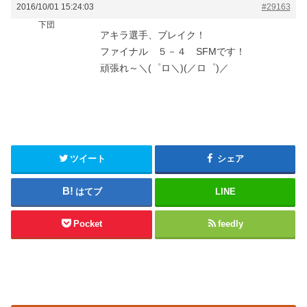
2016/10/01 15:24:03
#29163
下団
アキラ選手、ブレイク！
ファイナル ５－４ SFMです！
頑張れ～＼(゜ロ＼)(／ロ゜)／
ツイート
シェア
はてブ
LINE
Pocket
feedly