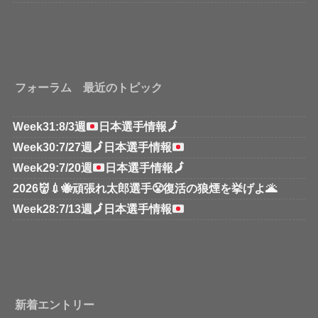
フォーラム 最近のトピック
Week31:8/3週
日本選手情報
🗾
Week30:7/27週
🗾
日本選手情報
Week29:7/20週
日本選手情報
🗾
2026👹💉🐝頑張れ太郎選手😤復活の狼煙を挙げよ🌋
Week28:7/13週
🗾
日本選手情報
新着エントリー