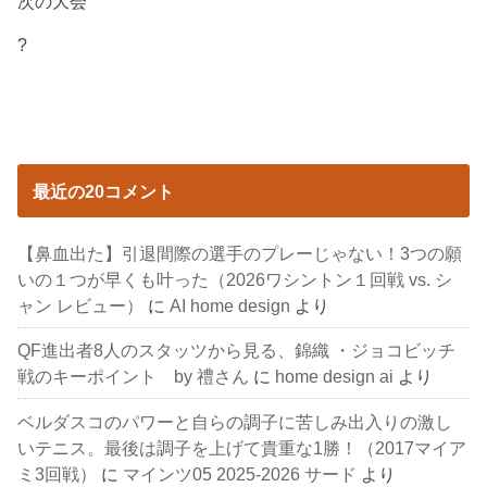
次の大会
?
最近の20コメント
【鼻血出た】引退間際の選手のプレーじゃない！3つの願
いの１つが早くも叶った（2026ワシントン１回戦 vs. シ
ャン レビュー）
に
AI home design
より
QF進出者8人のスタッツから見る、錦織 ・ジョコビッチ
戦のキーポイント by 禮さん
に
home design ai
より
ベルダスコのパワーと自らの調子に苦しみ出入りの激し
いテニス。最後は調子を上げて貴重な1勝！（2017マイア
ミ3回戦）
に
マインツ05 2025-2026 サード
より