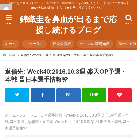
世界一を目指すプロテニスプレーヤー、錦織圭選手を応援しよう！ 【お問い合わせ先】
urryy★keinishikori.info （★を@に変えてください。）
錦織圭を鼻血が出るまで応
menu
search
援し続けるブログ
ホーム
フォーラム
錦織圭情報
テニスの基礎知識
試合レビ
HOME
返信先: Week40:2016.10.3週 楽天OP予選・本戦 🎴日本選手情報🎌
返信先: Week40:2016.10.3週 楽天OP予選・
本戦 🎴日本選手情報🎌
LINE
ホーム
›
フォーラム
›
日本選手情報
›
Week40:2016.10.3週 楽天OP予選・本
戦 🎴日本選手情報🎌
›
返信先: Week40:2016.10.3週 楽天OP予選・本戦 🎴日
本選手情報🎌