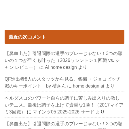
最近の20コメント
【鼻血出た】引退間際の選手のプレーじゃない！3つの願
いの１つが早くも叶った（2026ワシントン１回戦 vs. シ
ャン レビュー）
に
AI home design
より
QF進出者8人のスタッツから見る、錦織 ・ジョコビッチ
戦のキーポイント by 禮さん
に
home design ai
より
ベルダスコのパワーと自らの調子に苦しみ出入りの激し
いテニス。最後は調子を上げて貴重な1勝！（2017マイア
ミ3回戦）
に
マインツ05 2025-2026 サード
より
【鼻血出た】引退間際の選手のプレーじゃない！3つの願