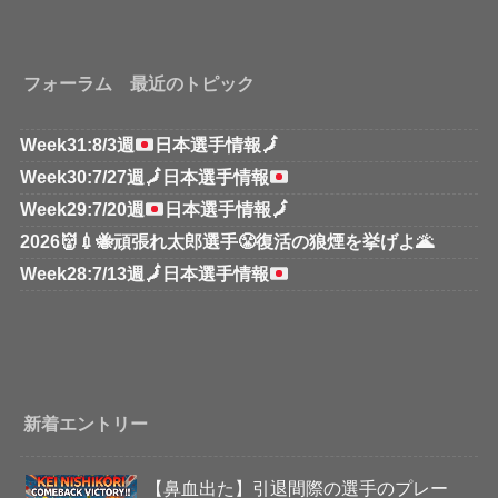
フォーラム 最近のトピック
Week31:8/3週
日本選手情報
🗾
Week30:7/27週
🗾
日本選手情報
Week29:7/20週
日本選手情報
🗾
2026👹💉🐝頑張れ太郎選手😤復活の狼煙を挙げよ🌋
Week28:7/13週
🗾
日本選手情報
新着エントリー
【鼻血出た】引退間際の選手のプレー