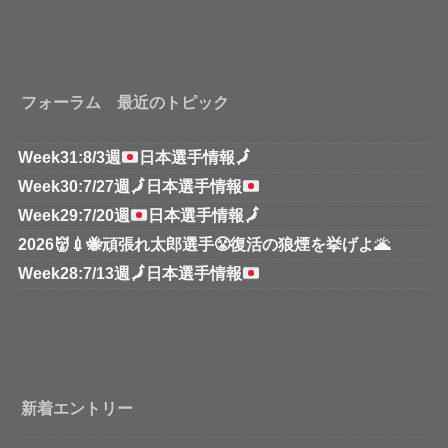
フォーラム 最近のトピック
Week31:8/3週
日本選手情報
🗾
Week30:7/27週
🗾
日本選手情報
Week29:7/20週
日本選手情報
🗾
2026👹💉🐝頑張れ太郎選手😤復活の狼煙を挙げよ🌋
Week28:7/13週
🗾
日本選手情報
新着エントリー