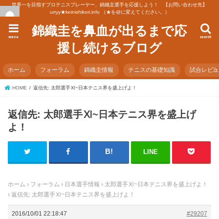
世界一を目指すプロテニスプレーヤー、錦織圭選手を応援しよう！ 【お問い合わせ先】
urryy★keinishikori.info （★を@に変えてください。）
錦織圭を鼻血が出るまで応
menu
search
援し続けるブログ
ホーム
フォーラム
錦織圭情報
テニスの基礎知識
試合レビ
HOME
返信先: 太郎選手Ⅺ~日本テニス界を盛上げよ！
返信先: 太郎選手Ⅺ~日本テニス界を盛上げ
よ！
LINE
ホーム
›
フォーラム
›
日本選手情報
›
太郎選手Ⅺ~日本テニス界を盛上げよ！
›
返信先: 太郎選手Ⅺ~日本テニス界を盛上げよ！
2016/10/01 22:18:47
#29207