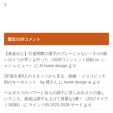
?
最近の20コメント
【鼻血出た】引退間際の選手のプレーじゃない！3つの願
いの１つが早くも叶った（2026ワシントン１回戦 vs. シ
ャン レビュー）
に
AI home design
より
QF進出者8人のスタッツから見る、錦織 ・ジョコビッチ
戦のキーポイント by 禮さん
に
home design ai
より
ベルダスコのパワーと自らの調子に苦しみ出入りの激し
いテニス。最後は調子を上げて貴重な1勝！（2017マイア
ミ3回戦）
に
マインツ05 2025-2026 サード
より