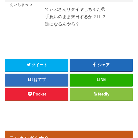
えいちまっつ
てぃぷさんリタイヤしちゃた😔
手負いのまま来日するか？LL？
誰になるんやろ？
ツイート
シェア
はてブ
LINE
Pocket
feedly