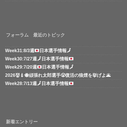
フォーラム 最近のトピック
Week31:8/3週
日本選手情報
🗾
Week30:7/27週
🗾
日本選手情報
Week29:7/20週
日本選手情報
🗾
2026👹💉🐝頑張れ太郎選手😤復活の狼煙を挙げよ🌋
Week28:7/13週
🗾
日本選手情報
新着エントリー