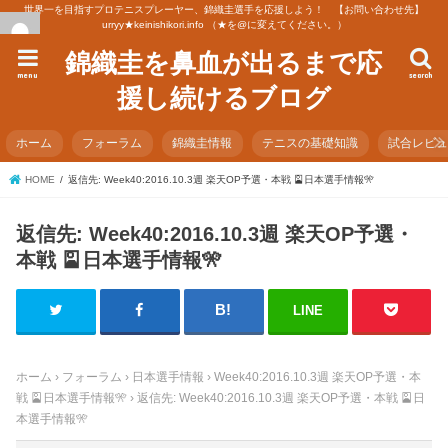
世界一を目指すプロテニスプレーヤー、錦織圭選手を応援しよう！ 【お問い合わせ先】
urryy★keinishikori.info （★を@に変えてください。）
錦織圭を鼻血が出るまで応
menu
search
援し続けるブログ
ホーム
フォーラム
錦織圭情報
テニスの基礎知識
試合レビ
HOME
返信先: Week40:2016.10.3週 楽天OP予選・本戦 🎴日本選手情報🎌
返信先: Week40:2016.10.3週 楽天OP予選・
本戦 🎴日本選手情報🎌
LINE
ホーム
›
フォーラム
›
日本選手情報
›
Week40:2016.10.3週 楽天OP予選・本
戦 🎴日本選手情報🎌
›
返信先: Week40:2016.10.3週 楽天OP予選・本戦 🎴日
本選手情報🎌