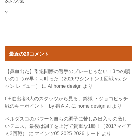
次の大会
?
最近の20コメント
【鼻血出た】引退間際の選手のプレーじゃない！3つの願
いの１つが早くも叶った（2026ワシントン１回戦 vs. シ
ャン レビュー）
に
AI home design
より
QF進出者8人のスタッツから見る、錦織 ・ジョコビッチ
戦のキーポイント by 禮さん
に
home design ai
より
ベルダスコのパワーと自らの調子に苦しみ出入りの激し
いテニス。最後は調子を上げて貴重な1勝！（2017マイア
ミ3回戦）
に
マインツ05 2025-2026 サード
より