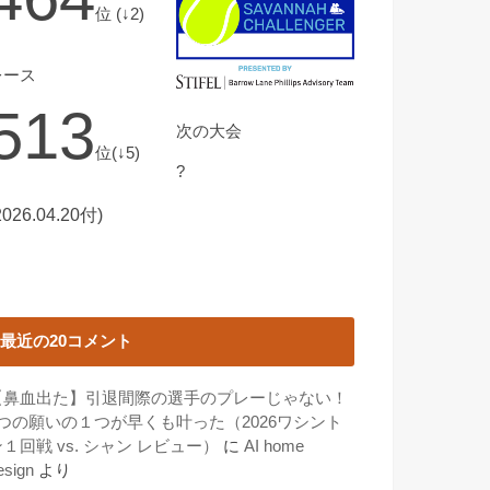
位 (↓2)
レース
513
次の大会
位(↓5)
?
2026.04.20付)
最近の20コメント
【鼻血出た】引退間際の選手のプレーじゃない！
3つの願いの１つが早くも叶った（2026ワシント
１回戦 vs. シャン レビュー）
に
AI home
esign
より