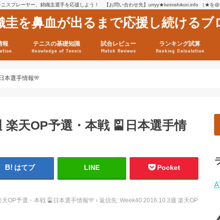
スプレーヤー、錦織圭選手を応援しよう！ 【お問い合わせ先】urryy★keinishikori.info （★
織圭を鼻血が出るまで応援し続けるブ
情報
テニスの基礎知識
試合レビュー
ランキング試算
ation
Knowledge of Tennis
Match Reviews
Ranking Calculation
ssage
ロフィール
績
グ推移
連グッズ
試合まとめ（2025年1月16
リスト（2021年8月10日時
ツアーの構造
ATPツアー ポイント表
テニス情報入手法
🎴日本選手情報🎌
0.3週 楽天OP予選・本戦 🎴日本選手情
はてブ
LINE
Pocket
A
3週 楽天OP予選・本戦 🎴日本選手情報🎌
›
返信先: Week40:2016.10.3週 楽天OP