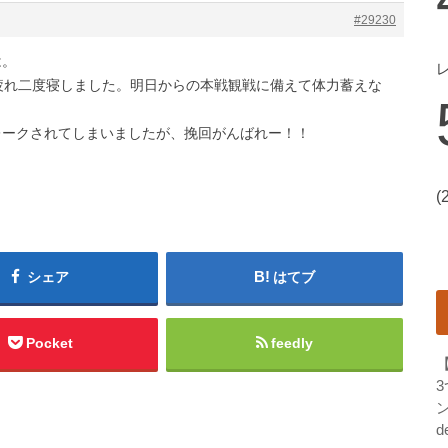
#29230
は。
疲れ二度寝しました。明日からの本戦観戦に備えて体力蓄えな
レークされてしまいましたが、挽回がんばれー！！
(
シェア
はてブ
Pocket
feedly
ン
d