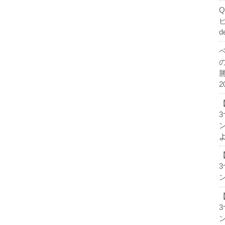
d
2
ン
ン
ン