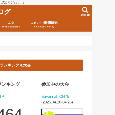
を@に変えてください。）
ログ
search
ネタ
コメント欄利用規約
Funny Articles
Comment Policy
ランキング＆大会
ランキング
参加中の大会
TP
Savannah CH75
(2026.04.20-04.26)
464