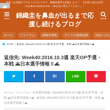
世界一を目指すプロテニスプレーヤー、錦織圭選手を応援しよう！ 【お問い合わせ先】
urryy★keinishikori.info （★を@に変えてください。）
錦織圭を鼻血が出るまで応
menu
search
援し続けるブログ
ホーム
フォーラム
錦織圭情報
テニスの基礎知識
試合レビ
HOME
返信先: Week40:2016.10.3週 楽天OP予選・本戦 🌋日本選手情報Ⅱ🌊
返信先: Week40:2016.10.3週 楽天OP予選・
本戦 🌋日本選手情報Ⅱ🌊
LINE
ホーム
›
フォーラム
›
日本選手情報
›
Week40:2016.10.3週 楽天OP予選・本
戦 🌋日本選手情報Ⅱ🌊
›
返信先: Week40:2016.10.3週 楽天OP予選・本戦 🌋
日本選手情報Ⅱ🌊