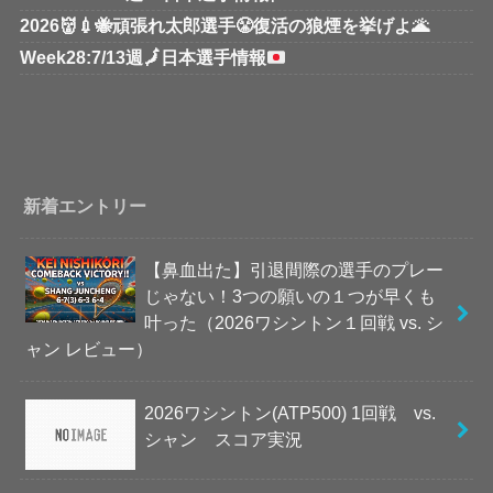
2026👹💉🐝頑張れ太郎選手😤復活の狼煙を挙げよ🌋
Week28:7/13週
🗾
日本選手情報
新着エントリー
【鼻血出た】引退間際の選手のプレー
じゃない！3つの願いの１つが早くも
叶った（2026ワシントン１回戦 vs. シ
ャン レビュー）
2026ワシントン(ATP500) 1回戦 vs.
シャン スコア実況