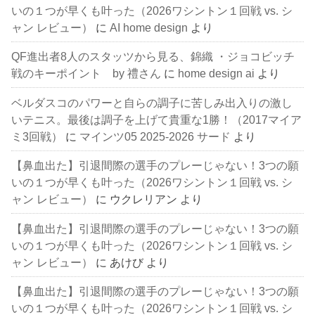
いの１つが早くも叶った（2026ワシントン１回戦 vs. シ
ャン レビュー）
に
AI home design
より
QF進出者8人のスタッツから見る、錦織 ・ジョコビッチ
戦のキーポイント by 禮さん
に
home design ai
より
ベルダスコのパワーと自らの調子に苦しみ出入りの激し
いテニス。最後は調子を上げて貴重な1勝！（2017マイア
ミ3回戦）
に
マインツ05 2025-2026 サード
より
【鼻血出た】引退間際の選手のプレーじゃない！3つの願
いの１つが早くも叶った（2026ワシントン１回戦 vs. シ
ャン レビュー）
に
ウクレリアン
より
【鼻血出た】引退間際の選手のプレーじゃない！3つの願
いの１つが早くも叶った（2026ワシントン１回戦 vs. シ
ャン レビュー）
に
あけび
より
【鼻血出た】引退間際の選手のプレーじゃない！3つの願
いの１つが早くも叶った（2026ワシントン１回戦 vs. シ