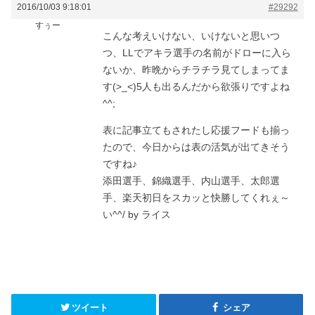
2016/10/03 9:18:01
#29292
すぅー
こんな考えいけない、いけないと思いつ
つ、LLでアキラ選手の名前がドローに入ら
ないか、昨晩からチラチラ見てしまってま
す(>_<)5人も出るんだから欲張りですよね
^^;
表に記事立てもされたし応援フードも揃っ
たので、今日からは表の活気が出てきそう
ですね♪
添田選手、錦織選手、内山選手、太郎選
手、楽天初日をスカッと快勝してくれぇ～
い^^/ by ライス
ツイート
シェア