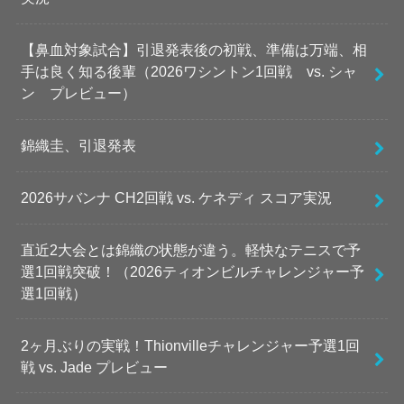
【鼻血対象試合】引退発表後の初戦、準備は万端、相
手は良く知る後輩（2026ワシントン1回戦 vs. シャ
ン プレビュー）
錦織圭、引退発表
2026サバンナ CH2回戦 vs. ケネディ スコア実況
直近2大会とは錦織の状態が違う。軽快なテニスで予
選1回戦突破！（2026ティオンビルチャレンジャー予
選1回戦）
2ヶ月ぶりの実戦！Thionvilleチャレンジャー予選1回
戦 vs. Jade プレビュー