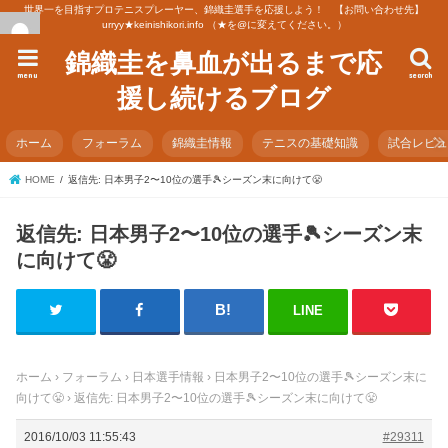
世界一を目指すプロテニスプレーヤー、錦織圭選手を応援しよう！ 【お問い合わせ先】
urryy★keinishikori.info （★を@に変えてください。）
錦織圭を鼻血が出るまで応
menu
search
援し続けるブログ
ホーム
フォーラム
錦織圭情報
テニスの基礎知識
試合レビ
HOME
返信先: 日本男子2〜10位の選手🎾シーズン末に向けて😤
返信先: 日本男子2〜10位の選手🎾シーズン末
に向けて😤
LINE
ホーム
›
フォーラム
›
日本選手情報
›
日本男子2〜10位の選手🎾シーズン末に
向けて😤
›
返信先: 日本男子2〜10位の選手🎾シーズン末に向けて😤
2016/10/03 11:55:43
#29311