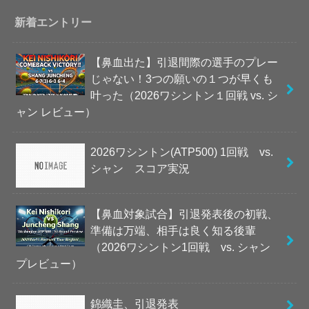
新着エントリー
【鼻血出た】引退間際の選手のプレー
じゃない！3つの願いの１つが早くも
叶った（2026ワシントン１回戦 vs. シ
ャン レビュー）
2026ワシントン(ATP500) 1回戦 vs.
シャン スコア実況
【鼻血対象試合】引退発表後の初戦、
準備は万端、相手は良く知る後輩
（2026ワシントン1回戦 vs. シャン
プレビュー）
錦織圭、引退発表