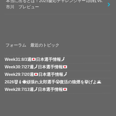
本当に出るとは！2025慶応チャレンジャー1回戦 vs.
市川 プレビュー
フォーラム 最近のトピック
Week31:8/3週
日本選手情報
🗾
Week30:7/27週
🗾
日本選手情報
Week29:7/20週
日本選手情報
🗾
2026👹💉🐝頑張れ太郎選手😤復活の狼煙を挙げよ🌋
Week28:7/13週
🗾
日本選手情報