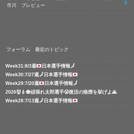
市川 プレビュー
フォーラム 最近のトピック
Week31:8/3週
日本選手情報
🗾
Week30:7/27週
🗾
日本選手情報
Week29:7/20週
日本選手情報
🗾
2026👹💉🐝頑張れ太郎選手😤復活の狼煙を挙げよ🌋
Week28:7/13週
🗾
日本選手情報