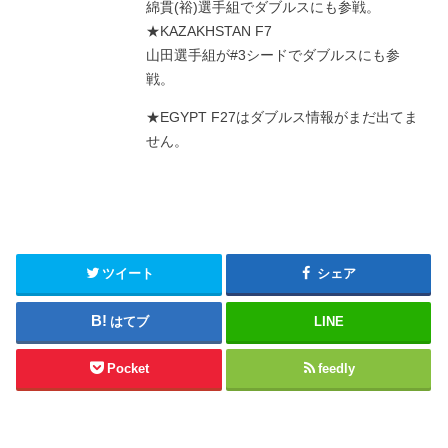
綿貫(裕)選手組でダブルスにも参戦。
★KAZAKHSTAN F7
山田選手組が#3シードでダブルスにも参
戦。
★EGYPT F27はダブルス情報がまだ出てま
せん。
ツイート
シェア
はてブ
LINE
Pocket
feedly