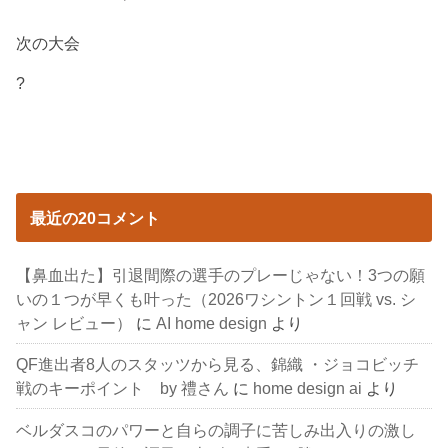
次の大会
?
最近の20コメント
【鼻血出た】引退間際の選手のプレーじゃない！3つの願
いの１つが早くも叶った（2026ワシントン１回戦 vs. シ
ャン レビュー）
に
AI home design
より
QF進出者8人のスタッツから見る、錦織 ・ジョコビッチ
戦のキーポイント by 禮さん
に
home design ai
より
ベルダスコのパワーと自らの調子に苦しみ出入りの激し