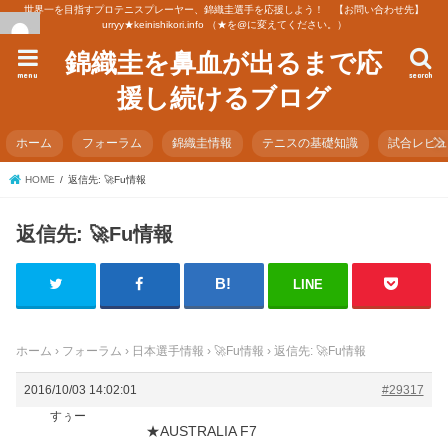
世界一を目指すプロテニスプレーヤー、錦織圭選手を応援しよう！ 【お問い合わせ先】
urryy★keinishikori.info （★を@に変えてください。）
錦織圭を鼻血が出るまで応
menu
search
援し続けるブログ
ホーム
フォーラム
錦織圭情報
テニスの基礎知識
試合レビ
HOME
返信先: 🚀Fu情報
返信先: 🚀Fu情報
LINE
ホーム
›
フォーラム
›
日本選手情報
›
🚀Fu情報
›
返信先: 🚀Fu情報
2016/10/03 14:02:01
#29317
すぅー
★AUSTRALIA F7