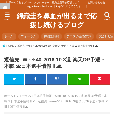
世界一を目指すプロテニスプレーヤー、錦織圭選手を応援しよう！ 【お問い合わせ先】
urryy★keinishikori.info （★を@に変えてください。）
錦織圭を鼻血が出るまで応
menu
search
援し続けるブログ
ホーム
フォーラム
錦織圭情報
テニスの基礎知識
試合レビ
HOME
返信先: Week40:2016.10.3週 楽天OP予選・本戦 🌋日本選手情報Ⅱ🌊
返信先: Week40:2016.10.3週 楽天OP予選・
本戦 🌋日本選手情報Ⅱ🌊
LINE
ホーム
›
フォーラム
›
日本選手情報
›
Week40:2016.10.3週 楽天OP予選・本
戦 🌋日本選手情報Ⅱ🌊
›
返信先: Week40:2016.10.3週 楽天OP予選・本戦 🌋
日本選手情報Ⅱ🌊