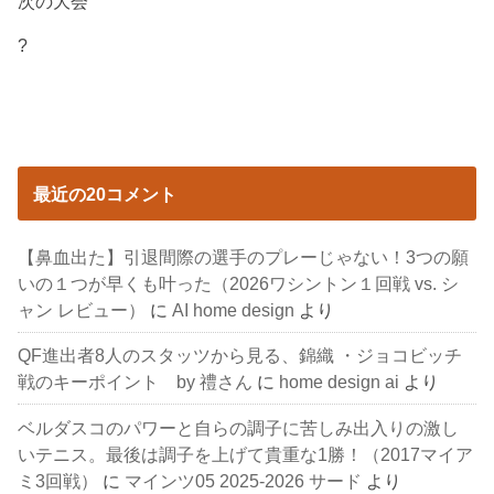
次の大会
?
最近の20コメント
【鼻血出た】引退間際の選手のプレーじゃない！3つの願
いの１つが早くも叶った（2026ワシントン１回戦 vs. シ
ャン レビュー）
に
AI home design
より
QF進出者8人のスタッツから見る、錦織 ・ジョコビッチ
戦のキーポイント by 禮さん
に
home design ai
より
ベルダスコのパワーと自らの調子に苦しみ出入りの激し
いテニス。最後は調子を上げて貴重な1勝！（2017マイア
ミ3回戦）
に
マインツ05 2025-2026 サード
より