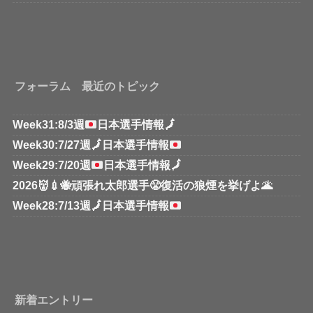
フォーラム 最近のトピック
Week31:8/3週
日本選手情報
🗾
Week30:7/27週
🗾
日本選手情報
Week29:7/20週
日本選手情報
🗾
2026👹💉🐝頑張れ太郎選手😤復活の狼煙を挙げよ🌋
Week28:7/13週
🗾
日本選手情報
新着エントリー