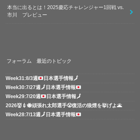
本当に出るとは！2025慶応チャレンジャー1回戦 vs.
市川 プレビュー
フォーラム 最近のトピック
Week31:8/3週
日本選手情報
🗾
Week30:7/27週
🗾
日本選手情報
Week29:7/20週
日本選手情報
🗾
2026👹💉🐝頑張れ太郎選手😤復活の狼煙を挙げよ🌋
Week28:7/13週
🗾
日本選手情報