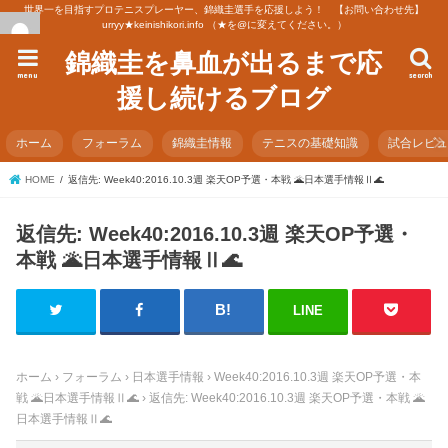
世界一を目指すプロテニスプレーヤー、錦織圭選手を応援しよう！ 【お問い合わせ先】
urryy★keinishikori.info （★を@に変えてください。）
錦織圭を鼻血が出るまで応
menu
search
援し続けるブログ
ホーム
フォーラム
錦織圭情報
テニスの基礎知識
試合レビ
HOME
返信先: Week40:2016.10.3週 楽天OP予選・本戦 🌋日本選手情報Ⅱ🌊
返信先: Week40:2016.10.3週 楽天OP予選・
本戦 🌋日本選手情報Ⅱ🌊
LINE
ホーム
›
フォーラム
›
日本選手情報
›
Week40:2016.10.3週 楽天OP予選・本
戦 🌋日本選手情報Ⅱ🌊
›
返信先: Week40:2016.10.3週 楽天OP予選・本戦 🌋
日本選手情報Ⅱ🌊