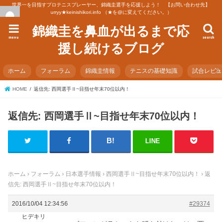
世界一を目指すプロテニスプレーヤー、錦織圭選手を応援しよう！ 【お問い合わせ先】
urryy★keinishikori.info （★を@に変えてください。）
錦織圭を鼻血が出るまで応
menu
search
援し続けるブログ
ホーム
フォーラム
錦織圭情報
テニスの基礎知識
試合レビ
HOME
返信先: 西岡選手Ⅱ~目指せ年末70位以内！
返信先: 西岡選手Ⅱ~目指せ年末70位以内！
LINE
ホーム
›
フォーラム
›
日本選手情報
›
西岡選手Ⅱ~目指せ年末70位以内！
›
返
信先: 西岡選手Ⅱ~目指せ年末70位以内！
2016/10/04 12:34:56
#29374
ヒデキリ