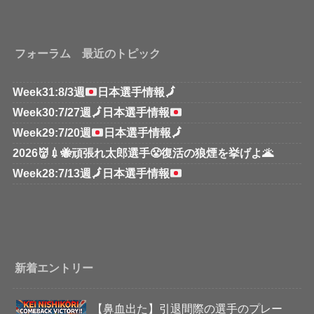
フォーラム 最近のトピック
Week31:8/3週
日本選手情報
🗾
Week30:7/27週
🗾
日本選手情報
Week29:7/20週
日本選手情報
🗾
2026👹💉🐝頑張れ太郎選手😤復活の狼煙を挙げよ🌋
Week28:7/13週
🗾
日本選手情報
新着エントリー
【鼻血出た】引退間際の選手のプレー