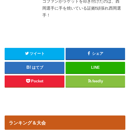
ゴファンがラケットを叩き付けたのは、西
岡選手に手を焼いている証拠❗頑張れ西岡選
手！
ツイート
シェア
はてブ
LINE
Pocket
feedly
ランキング＆大会