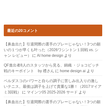
最近の20コメント
【鼻血出た】引退間際の選手のプレーじゃない！3つの願
いの１つが早くも叶った（2026ワシントン１回戦 vs. シ
ャン レビュー）
に
AI home design
より
QF進出者8人のスタッツから見る、錦織 ・ジョコビッチ
戦のキーポイント by 禮さん
に
home design ai
より
ベルダスコのパワーと自らの調子に苦しみ出入りの激し
いテニス。最後は調子を上げて貴重な1勝！（2017マイア
ミ3回戦）
に
マインツ05 2025-2026 サード
より
【鼻血出た】引退間際の選手のプレーじゃない！3つの願