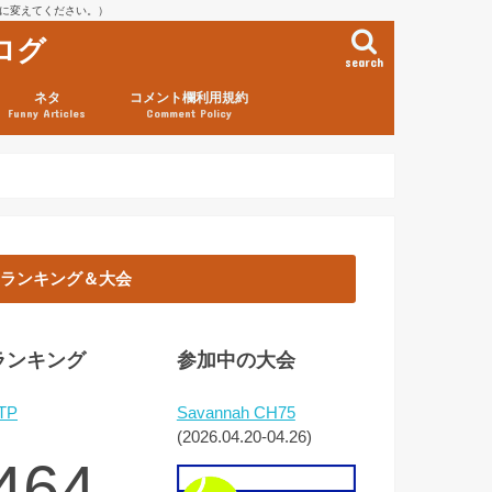
を@に変えてください。）
ログ
search
ネタ
コメント欄利用規約
Funny Articles
Comment Policy
ランキング＆大会
ランキング
参加中の大会
TP
Savannah CH75
(2026.04.20-04.26)
464