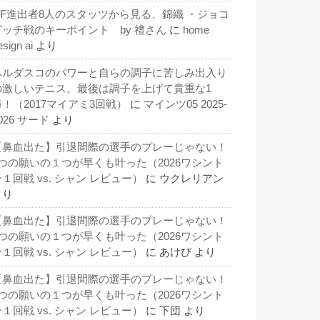
QF進出者8人のスタッツから見る、錦織 ・ジョコ
ビッチ戦のキーポイント by 禮さん
に
home
esign ai
より
ベルダスコのパワーと自らの調子に苦しみ出入り
の激しいテニス。最後は調子を上げて貴重な1
勝！（2017マイアミ3回戦）
に
マインツ05 2025-
026 サード
より
【鼻血出た】引退間際の選手のプレーじゃない！
3つの願いの１つが早くも叶った（2026ワシント
１回戦 vs. シャン レビュー）
に
ウクレリアン
より
【鼻血出た】引退間際の選手のプレーじゃない！
3つの願いの１つが早くも叶った（2026ワシント
１回戦 vs. シャン レビュー）
に
あけび
より
【鼻血出た】引退間際の選手のプレーじゃない！
3つの願いの１つが早くも叶った（2026ワシント
１回戦 vs. シャン レビュー）
に
下団
より