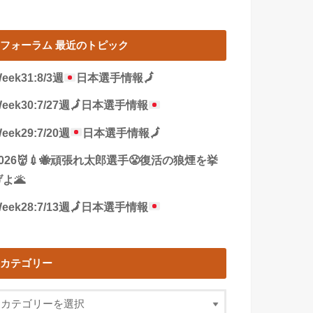
フォーラム 最近のトピック
eek31:8/3週
日本選手情報
🗾
eek30:7/27週
🗾
日本選手情報
eek29:7/20週
日本選手情報
🗾
2026👹💉🐝頑張れ太郎選手😤復活の狼煙を挙
よ🌋
eek28:7/13週
🗾
日本選手情報
カテゴリー