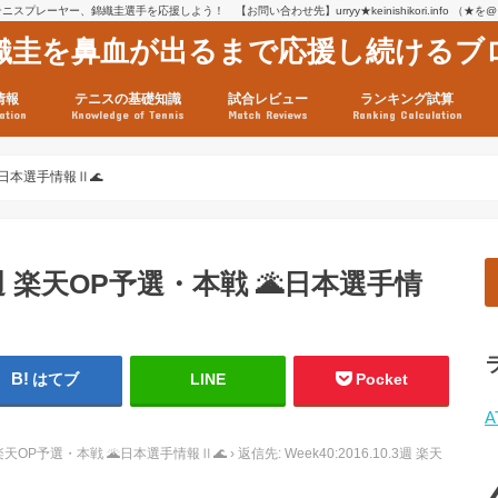
スプレーヤー、錦織圭選手を応援しよう！ 【お問い合わせ先】urryy★keinishikori.info （★
織圭を鼻血が出るまで応援し続けるブ
情報
テニスの基礎知識
試合レビュー
ランキング試算
ation
Knowledge of Tennis
Match Reviews
Ranking Calculation
ssage
ロフィール
績
グ推移
連グッズ
試合まとめ（2025年1月16
リスト（2021年8月10日時
ツアーの構造
ATPツアー ポイント表
テニス情報入手法
🌋日本選手情報Ⅱ🌊
0.3週 楽天OP予選・本戦 🌋日本選手情
はてブ
LINE
Pocket
A
.3週 楽天OP予選・本戦 🌋日本選手情報Ⅱ🌊
›
返信先: Week40:2016.10.3週 楽天