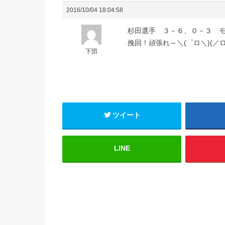
2016/10/04 18:04:58
杉田選手 ３－６、０－３ 
挽回！頑張れ～＼(゜ロ＼)(／
下団
ツイート
LINE