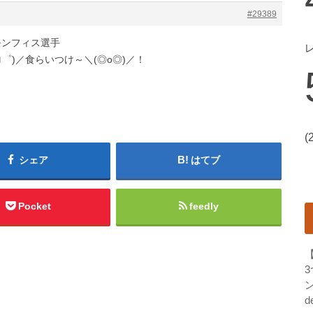
#29389
モンフィス選手
ロ゜)／食らいつけ～＼(◎o◎)／！
(
シェア
はてブ
Pocket
feedly
ン
d