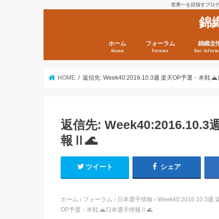
世界一を目指すプロテニ
錦
ホーム
フォーラム
錦織圭
Home
Forums
Kei Inform
日本選手情報
鼻血ブログラボ
鼻血ブログ分析班
Kei’s Me
錦織圭プ
錦織圭 戦
ランキン
錦織圭関
鼻血が出た
次は見とけ
日現在）
点）
HOME
返信先: Week40:2016.10.3週 楽天OP予選・本戦 
返信先: Week40:2016.1
報Ⅱ🌊
ツイート
シェア
ホーム
›
フォーラム
›
日本選手情報
›
Week40:2016.10
OP予選・本戦 🌋日本選手情報Ⅱ🌊