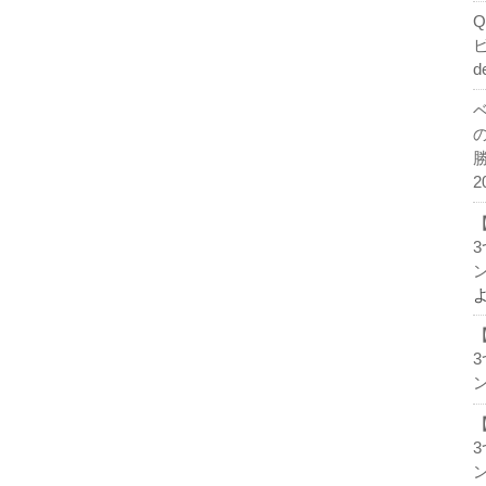
d
2
ン
ン
ン