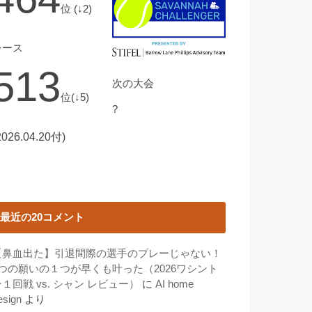
位 (↓2)
レース
513
次の大会
位(↓5)
?
2026.04.20付)
最近の20コメント
【鼻血出た】引退間際の選手のプレーじゃない！
3つの願いの１つが早くも叶った（2026ワシント
１回戦 vs. シャン レビュー）
に
AI home
esign
より