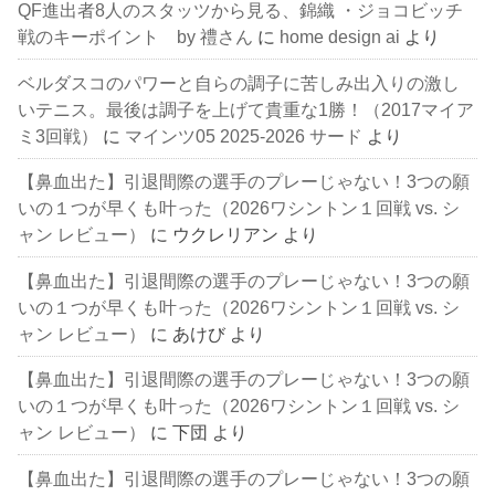
QF進出者8人のスタッツから見る、錦織 ・ジョコビッチ
戦のキーポイント by 禮さん
に
home design ai
より
ベルダスコのパワーと自らの調子に苦しみ出入りの激し
いテニス。最後は調子を上げて貴重な1勝！（2017マイア
ミ3回戦）
に
マインツ05 2025-2026 サード
より
【鼻血出た】引退間際の選手のプレーじゃない！3つの願
いの１つが早くも叶った（2026ワシントン１回戦 vs. シ
ャン レビュー）
に
ウクレリアン
より
【鼻血出た】引退間際の選手のプレーじゃない！3つの願
いの１つが早くも叶った（2026ワシントン１回戦 vs. シ
ャン レビュー）
に
あけび
より
【鼻血出た】引退間際の選手のプレーじゃない！3つの願
いの１つが早くも叶った（2026ワシントン１回戦 vs. シ
ャン レビュー）
に
下団
より
【鼻血出た】引退間際の選手のプレーじゃない！3つの願