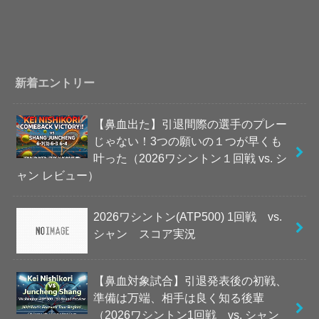
新着エントリー
【鼻血出た】引退間際の選手のプレー
じゃない！3つの願いの１つが早くも
叶った（2026ワシントン１回戦 vs. シ
ャン レビュー）
2026ワシントン(ATP500) 1回戦 vs.
シャン スコア実況
【鼻血対象試合】引退発表後の初戦、
準備は万端、相手は良く知る後輩
（2026ワシントン1回戦 vs. シャン