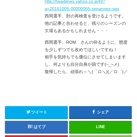
http://headlines.yahoo.co.jp/hl?
a=20161005-00000065-spnannex-spo
西岡選手、肘の再検査を受けるようです。
他の記事と合わせると、残りのシーズンの
欠場もあるかもしれません・・・
西岡選手、ROM さんの仰るように、態度
を少しずつでも改めてほしいですね！
相手を気持ちでも優位にさせてしまいます
し、何よりも自分自身が損です(~_~メ)
復帰したら、頑張れ～＼(゜ロ＼)(／ロ゜)／
ツイート
シェア
はてブ
LINE