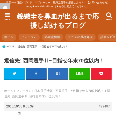
世界一を目指すプロテニスプレーヤー、錦織圭選手を応援しよう！ 【お問い合わせ先】
urryy★keinishikori.info （★を@に変えてください。）
錦織圭を鼻血が出るまで応
menu
search
援し続けるブログ
ホーム
フォーラム
錦織圭情報
テニスの基礎知識
試合レビ
HOME
返信先: 西岡選手Ⅱ~目指せ年末70位以内！
返信先: 西岡選手Ⅱ~目指せ年末70位以内！
LINE
ホーム
›
フォーラム
›
日本選手情報
›
西岡選手Ⅱ~目指せ年末70位以内！
›
返
信先: 西岡選手Ⅱ~目指せ年末70位以内！
2016/10/05 8:55:39
#29407
下団