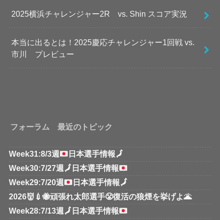
2025横浜チャレンジャー2R vs. Shin スコア実況
本当に出るとは！2025慶応チャレンジャー1回戦 vs.
市川 プレビュー
フォーラム 最近のトピック
Week31:8/3週
日本選手情報
🗾
Week30:7/27週
🗾
日本選手情報
Week29:7/20週
日本選手情報
🗾
2026👹💉🐝頑張れ太郎選手😤復活の狼煙を挙げよ🌋
Week28:7/13週
🗾
日本選手情報