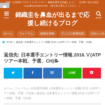
世界一を目指すプロテニスプレーヤー、錦織圭選手を応援しよう！ 【お問い合わせ先】
urryy★keinishikori.info （★を@に変えてください。）
錦織圭を鼻血が出るまで応
menu
search
援し続けるブログ
ホーム
フォーラム
錦織圭情報
テニスの基礎知識
試合レビ
HOME
返信先: 日本選手エントリー情報.2016.Ⅴ(ATPツアー本戦、予選、CH)📝
返信先: 日本選手エントリー情報.2016.Ⅴ(ATP
ツアー本戦、予選、CH)📝
LINE
ホーム
›
フォーラム
›
日本選手情報
›
日本選手エントリー情報.2016.Ⅴ(ATPツ
アー本戦、予選、CH)📝
›
返信先: 日本選手エントリー情報.2016.Ⅴ(ATPツア
ー本戦、予選、CH)📝