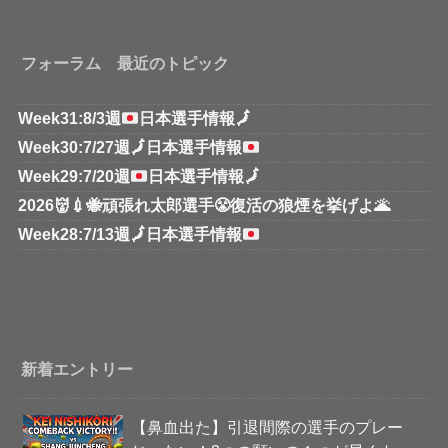
フォーラム 最近のトピック
Week31:8/3週
日本選手情報
🗾
Week30:7/27週
🗾
日本選手情報
Week29:7/20週
日本選手情報
🗾
2026👹💉🐝頑張れ太郎選手😤復活の狼煙を挙げよ🌋
Week28:7/13週
🗾
日本選手情報
新着エントリー
【鼻血出た】引退間際の選手のプレー