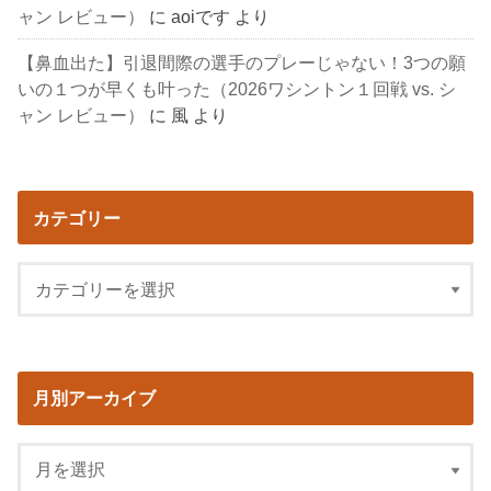
ャン レビュー）
に
aoiです
より
【鼻血出た】引退間際の選手のプレーじゃない！3つの願
いの１つが早くも叶った（2026ワシントン１回戦 vs. シ
ャン レビュー）
に
風
より
カテゴリー
月別アーカイブ