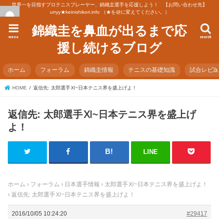
世界一を目指すプロテニスプレーヤー、錦織圭選手を応援しよう！ 【お問い合わせ先】
urryy★keinishikori.info （★を@に変えてください。）
錦織圭を鼻血が出るまで応
menu
search
援し続けるブログ
ホーム
フォーラム
錦織圭情報
テニスの基礎知識
試合レビ
HOME
返信先: 太郎選手Ⅺ~日本テニス界を盛上げよ！
返信先: 太郎選手Ⅺ~日本テニス界を盛上げ
よ！
LINE
ホーム
›
フォーラム
›
日本選手情報
›
太郎選手Ⅺ~日本テニス界を盛上げよ！
›
返信先: 太郎選手Ⅺ~日本テニス界を盛上げよ！
2016/10/05 10:24:20
#29417