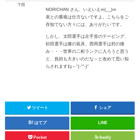
下団
NORICHAN さん、いえいえm(__)m
表との重複は仕方ないですよ。こちらをご
存知でない方々には、ありがたいです。
しかし、太郎選手は左手首のテーピング、
杉田選手は膝の装具、西岡選手は肘の痛
み・・・世界の二桁ランクに入ろうと思う
と、負担も大きいのだな～と改めて思い知
らされますね～”(-“”-)”
ツイート
シェア
はてブ
LINE
Pocket
feedly