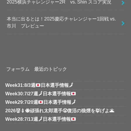
2025横浜チャレンジャー2R vs. Shin スコア実況
本当に出るとは！2025慶応チャレンジャー1回戦 vs.
市川 プレビュー
フォーラム 最近のトピック
Week31:8/3週
日本選手情報
🗾
Week30:7/27週
🗾
日本選手情報
Week29:7/20週
日本選手情報
🗾
2026👹💉🐝頑張れ太郎選手😤復活の狼煙を挙げよ🌋
Week28:7/13週
🗾
日本選手情報