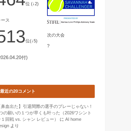
位 (↓2)
レース
513
次の大会
位(↓5)
?
2026.04.20付)
最近の20コメント
【鼻血出た】引退間際の選手のプレーじゃない！
3つの願いの１つが早くも叶った（2026ワシント
１回戦 vs. シャン レビュー）
に
AI home
esign
より