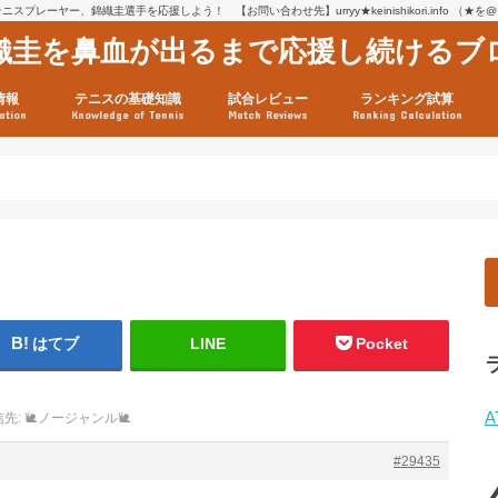
スプレーヤー、錦織圭選手を応援しよう！ 【お問い合わせ先】urryy★keinishikori.info （★
織圭を鼻血が出るまで応援し続けるブ
情報
テニスの基礎知識
試合レビュー
ランキング試算
ation
Knowledge of Tennis
Match Reviews
Ranking Calculation
ssage
ロフィール
績
グ推移
連グッズ
試合まとめ（2025年1月16
リスト（2021年8月10日時
ツアーの構造
ATPツアー ポイント表
テニス情報入手法
はてブ
LINE
Pocket
A
先: 🐌ノージャンル🐌
#29435