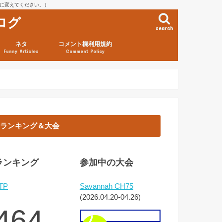
を@に変えてください。）
ログ
search
ネタ
コメント欄利用規約
Funny Articles
Comment Policy
ランキング＆大会
ランキング
参加中の大会
TP
Savannah CH75
(2026.04.20-04.26)
464