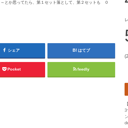
う～とか思ってたら、第１セット落として、第２セットも ０
シェア
はてブ
(
Pocket
feedly
ン
d