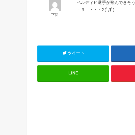
ベルディヒ選手が飛んできそ
－３ ・・・Σ(ﾟДﾟ)
下団
ツイート
LINE