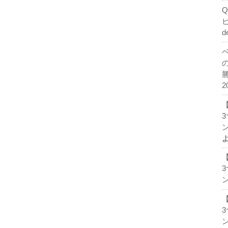
d
2
ン
ン
ン