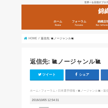
世界一を目指すプロテニ
錦
ホーム
フォーラム
錦織圭
Home
Forums
Kei Inform
日本選手情報
鼻血ブログラボ
鼻血ブログ分析班
Kei’s Me
錦織圭プ
錦織圭 戦
ランキン
錦織圭関
鼻血が出た
次は見とけ
日現在）
点）
HOME
返信先: 🐌ノージャンル🐌
返信先: 🐌ノージャンル🐌
ツイート
シェア
ホーム
›
フォーラム
›
日本選手情報
›
🐌ノージャンル🐌
›
返信
2016/10/05 12:54:31