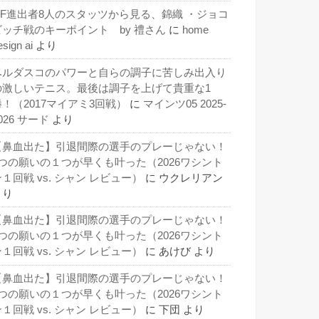
QF進出者8人のスタッツから見る、錦織 ・ジョコ
ビッチ戦のキーポイント by 禮さん
に
home
esign ai
より
ベルダスコのパワーと自らの調子に苦しみ出入り
の激しいテニス。最後は調子を上げて貴重な1
勝！（2017マイアミ3回戦）
に
マインツ05 2025-
026 サード
より
【鼻血出た】引退間際の選手のプレーじゃない！
3つの願いの１つが早くも叶った（2026ワシント
１回戦 vs. シャン レビュー）
に
ウクレリアン
より
【鼻血出た】引退間際の選手のプレーじゃない！
3つの願いの１つが早くも叶った（2026ワシント
１回戦 vs. シャン レビュー）
に
あけび
より
【鼻血出た】引退間際の選手のプレーじゃない！
3つの願いの１つが早くも叶った（2026ワシント
１回戦 vs. シャン レビュー）
に
下団
より