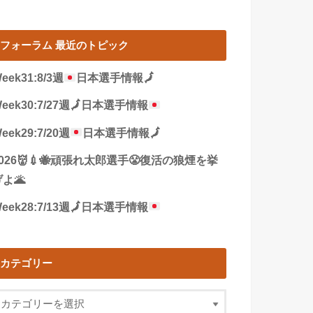
フォーラム 最近のトピック
eek31:8/3週
日本選手情報
🗾
eek30:7/27週
🗾
日本選手情報
eek29:7/20週
日本選手情報
🗾
2026👹💉🐝頑張れ太郎選手😤復活の狼煙を挙
よ🌋
eek28:7/13週
🗾
日本選手情報
カテゴリー