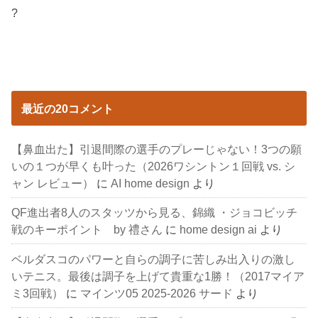
?
最近の20コメント
【鼻血出た】引退間際の選手のプレーじゃない！3つの願
いの１つが早くも叶った（2026ワシントン１回戦 vs. シ
ャン レビュー）
に
AI home design
より
QF進出者8人のスタッツから見る、錦織 ・ジョコビッチ
戦のキーポイント by 禮さん
に
home design ai
より
ベルダスコのパワーと自らの調子に苦しみ出入りの激し
いテニス。最後は調子を上げて貴重な1勝！（2017マイア
ミ3回戦）
に
マインツ05 2025-2026 サード
より