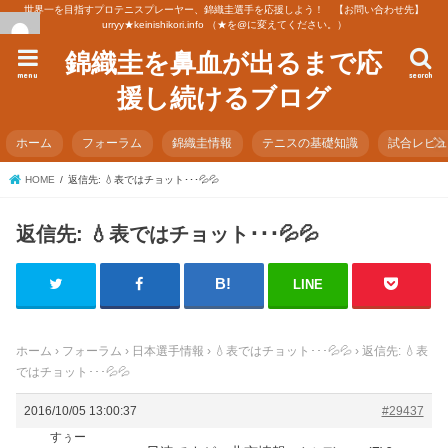
世界一を目指すプロテニスプレーヤー、錦織圭選手を応援しよう！ 【お問い合わせ先】
urryy★keinishikori.info （★を@に変えてください。）
錦織圭を鼻血が出るまで応
menu
search
援し続けるブログ
ホーム
フォーラム
錦織圭情報
テニスの基礎知識
試合レビ
HOME
返信先: 💧表ではチョット･･･💦💦
返信先: 💧表ではチョット･･･💦💦
LINE
ホーム
›
フォーラム
›
日本選手情報
›
💧表ではチョット･･･💦💦
›
返信先: 💧表
ではチョット･･･💦💦
2016/10/05 13:00:37
#29437
すぅー