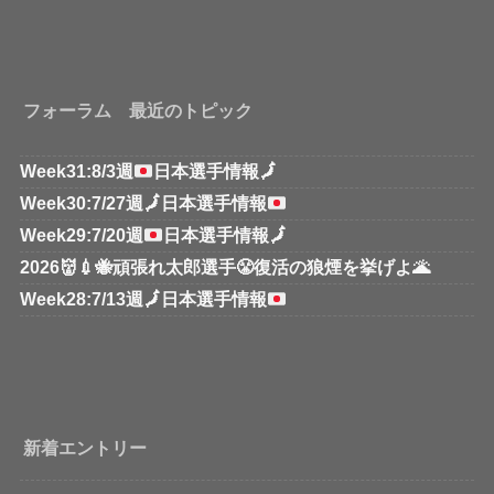
フォーラム 最近のトピック
Week31:8/3週
日本選手情報
🗾
Week30:7/27週
🗾
日本選手情報
Week29:7/20週
日本選手情報
🗾
2026👹💉🐝頑張れ太郎選手😤復活の狼煙を挙げよ🌋
Week28:7/13週
🗾
日本選手情報
新着エントリー