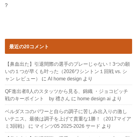
?
最近の20コメント
【鼻血出た】引退間際の選手のプレーじゃない！3つの願
いの１つが早くも叶った（2026ワシントン１回戦 vs. シ
ャン レビュー）
に
AI home design
より
QF進出者8人のスタッツから見る、錦織 ・ジョコビッチ
戦のキーポイント by 禮さん
に
home design ai
より
ベルダスコのパワーと自らの調子に苦しみ出入りの激し
いテニス。最後は調子を上げて貴重な1勝！（2017マイア
ミ3回戦）
に
マインツ05 2025-2026 サード
より