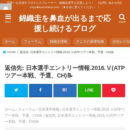
世界一を目指すプロテニスプレーヤー、錦織圭選手を応援しよう！ 【お問い合わせ先】
urryy★keinishikori.info （★を@に変えてください。）
錦織圭を鼻血が出るまで応
menu
search
援し続けるブログ
ホーム
フォーラム
錦織圭情報
テニスの基礎知識
試合レビ
HOME
返信先: 日本選手エントリー情報.2016.Ⅴ(ATPツアー本戦、予選、CH)📝
返信先: 日本選手エントリー情報.2016.Ⅴ(ATP
ツアー本戦、予選、CH)📝
LINE
ホーム
›
フォーラム
›
日本選手情報
›
日本選手エントリー情報.2016.Ⅴ(ATPツ
アー本戦、予選、CH)📝
›
返信先: 日本選手エントリー情報.2016.Ⅴ(ATPツア
ー本戦、予選、CH)📝