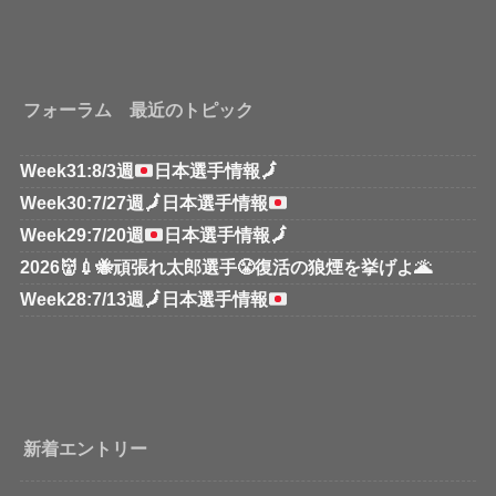
フォーラム 最近のトピック
Week31:8/3週
日本選手情報
🗾
Week30:7/27週
🗾
日本選手情報
Week29:7/20週
日本選手情報
🗾
2026👹💉🐝頑張れ太郎選手😤復活の狼煙を挙げよ🌋
Week28:7/13週
🗾
日本選手情報
新着エントリー