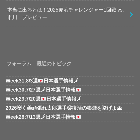
本当に出るとは！2025慶応チャレンジャー1回戦 vs.
市川 プレビュー
フォーラム 最近のトピック
Week31:8/3週
日本選手情報
🗾
Week30:7/27週
🗾
日本選手情報
Week29:7/20週
日本選手情報
🗾
2026👹💉🐝頑張れ太郎選手😤復活の狼煙を挙げよ🌋
Week28:7/13週
🗾
日本選手情報