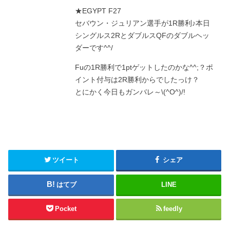
★EGYPT F27
セバウン・ジュリアン選手が1R勝利♪本日
シングルス2RとダブルスQFのダブルヘッ
ダーです^^/
Fuの1R勝利で1ptゲットしたのかな^^;？ポ
イント付与は2R勝利からでしたっけ？
とにかく今日もガンバレ～\(^O^)/!
ツイート
シェア
はてブ
LINE
Pocket
feedly