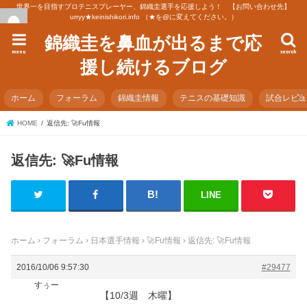
世界一を目指すプロテニスプレーヤー、錦織圭選手を応援しよう！ 【お問い合わせ先】
urryy★keinishikori.info （★を@に変えてください。）
錦織圭を鼻血が出るまで応
menu
search
援し続けるブログ
ホーム
フォーラム
錦織圭情報
テニスの基礎知識
試合レビ
HOME
返信先: 🚀Fu情報
返信先: 🚀Fu情報
LINE
ホーム
›
フォーラム
›
日本選手情報
›
🚀Fu情報
›
返信先: 🚀Fu情報
2016/10/06 9:57:30
#29477
すぅー
【10/3週 木曜】