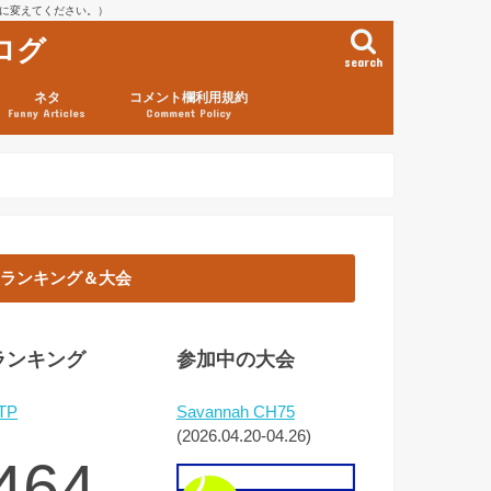
を@に変えてください。）
ログ
search
ネタ
コメント欄利用規約
Funny Articles
Comment Policy
ランキング＆大会
ランキング
参加中の大会
TP
Savannah CH75
(2026.04.20-04.26)
464