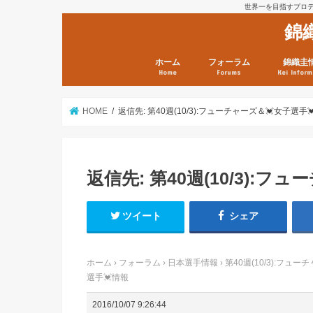
世界一を目指すプロテニ
錦
ホーム
フォーラム
錦織圭
Home
Forums
Kei Inform
日本選手情報
鼻血ブログラボ
鼻血ブログ分析班
Kei’s Me
錦織圭プ
錦織圭 戦
ランキン
錦織圭関
鼻血が出た
次は見とけ
日現在）
点）
HOME
返信先: 第40週(10/3):フューチャーズ＆💓女子選手
返信先: 第40週(10/3):フ
ツイート
シェア
ホーム
›
フォーラム
›
日本選手情報
›
第40週(10/3):フュ
選手💓情報
2016/10/07 9:26:44