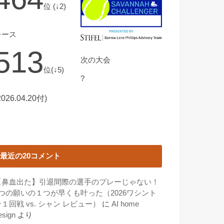
位 (↓2)
レース
513
次の大会
位(↓5)
?
2026.04.20付)
最近の20コメント
【鼻血出た】引退間際の選手のプレーじゃない！
3つの願いの１つが早くも叶った（2026ワシント
１回戦 vs. シャン レビュー）
に
AI home
esign
より