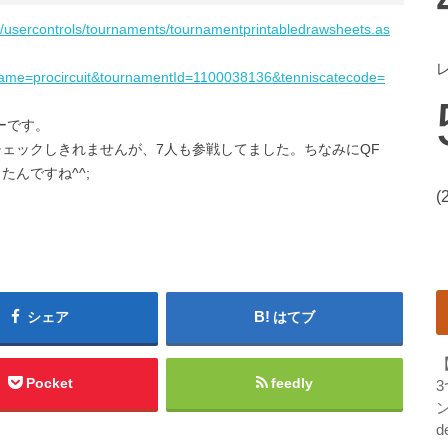
web/usercontrols/tournaments/tournamentprintabledrawsheets.as
ame=procircuit&tournamentId=1100038136&tenniscatecode=
ローです。
ェックしきれませんが、7人も参戦してました。ちなみにQF
たんですね^^;
(
シェア
はてブ
Pocket
feedly
ン
d