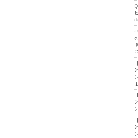
d
2
ン
ン
ン