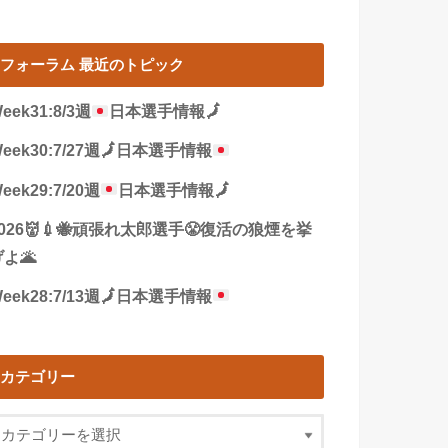
フォーラム 最近のトピック
eek31:8/3週
日本選手情報
🗾
eek30:7/27週
🗾
日本選手情報
eek29:7/20週
日本選手情報
🗾
2026👹💉🐝頑張れ太郎選手😤復活の狼煙を挙
よ🌋
eek28:7/13週
🗾
日本選手情報
カテゴリー