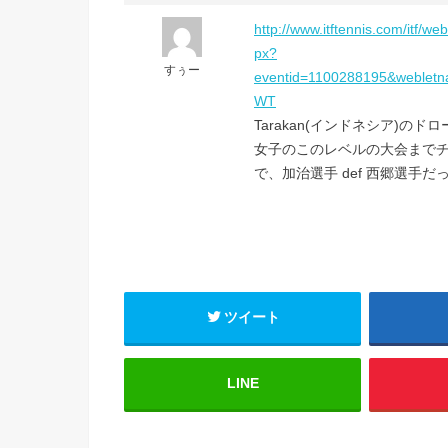
http://www.itftennis.com/itf/
px?
すぅー
eventid=1100288195&webletn
WT
Tarakan(インドネシア)のド
女子のこのレベルの大会までチ
で、加治選手 def 西郷選手だっ
ツイート
LINE