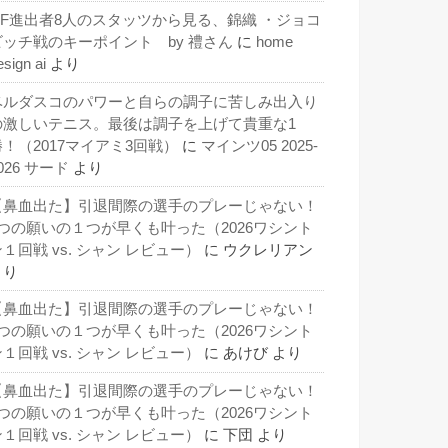
QF進出者8人のスタッツから見る、錦織 ・ジョコ
ビッチ戦のキーポイント by 禮さん
に
home
esign ai
より
ベルダスコのパワーと自らの調子に苦しみ出入り
の激しいテニス。最後は調子を上げて貴重な1
勝！（2017マイアミ3回戦）
に
マインツ05 2025-
026 サード
より
【鼻血出た】引退間際の選手のプレーじゃない！
3つの願いの１つが早くも叶った（2026ワシント
１回戦 vs. シャン レビュー）
に
ウクレリアン
より
【鼻血出た】引退間際の選手のプレーじゃない！
3つの願いの１つが早くも叶った（2026ワシント
１回戦 vs. シャン レビュー）
に
あけび
より
【鼻血出た】引退間際の選手のプレーじゃない！
3つの願いの１つが早くも叶った（2026ワシント
１回戦 vs. シャン レビュー）
に
下団
より