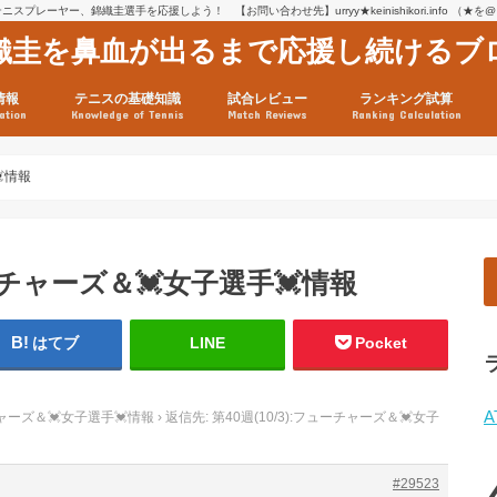
スプレーヤー、錦織圭選手を応援しよう！ 【お問い合わせ先】urryy★keinishikori.info （★
織圭を鼻血が出るまで応援し続けるブ
情報
テニスの基礎知識
試合レビュー
ランキング試算
ation
Knowledge of Tennis
Match Reviews
Ranking Calculation
ssage
ロフィール
績
グ推移
連グッズ
試合まとめ（2025年1月16
リスト（2021年8月10日時
ツアーの構造
ATPツアー ポイント表
テニス情報入手法
💓情報
ューチャーズ＆💓女子選手💓情報
はてブ
LINE
Pocket
A
ーチャーズ＆💓女子選手💓情報
›
返信先: 第40週(10/3):フューチャーズ＆💓女子
#29523