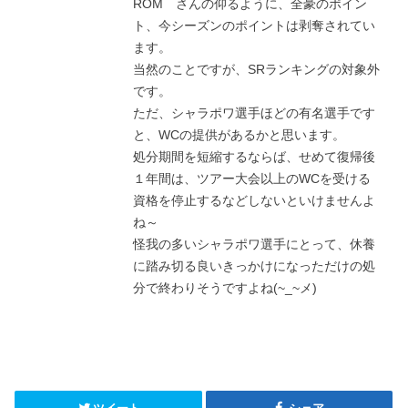
ROM さんの仰るように、全豪のポイン
ト、今シーズンのポイントは剥奪されてい
ます。
当然のことですが、SRランキングの対象外
です。
ただ、シャラポワ選手ほどの有名選手です
と、WCの提供があるかと思います。
処分期間を短縮するならば、せめて復帰後
１年間は、ツアー大会以上のWCを受ける
資格を停止するなどしないといけませんよ
ね～
怪我の多いシャラポワ選手にとって、休養
に踏み切る良いきっかけになっただけの処
分で終わりそうですよね(~_~メ)