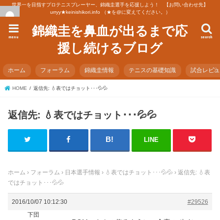
世界一を目指すプロテニスプレーヤー、錦織圭選手を応援しよう！ 【お問い合わせ先】
urryy★keinishikori.info （★を@に変えてください。）
錦織圭を鼻血が出るまで応
menu
search
援し続けるブログ
ホーム
フォーラム
錦織圭情報
テニスの基礎知識
試合レビ
HOME
返信先: 💧表ではチョット･･･💦💦
返信先: 💧表ではチョット･･･💦💦
LINE
ホーム
›
フォーラム
›
日本選手情報
›
💧表ではチョット･･･💦💦
›
返信先: 💧表
ではチョット･･･💦💦
2016/10/07 10:12:30
#29526
下団