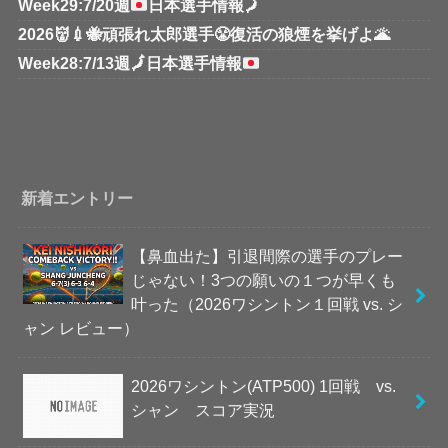
Week29:7/20週
日本選手情報
🗾
2026👹💉🐝頑張れ太郎選手😤復活の狼煙を挙げよ🌋
Week28:7/13週
🗾
日本選手情報
新着エントリー
【鼻血出た】引退間際の選手のプレー
じゃない！3つの願いの１つが早くも
叶った（2026ワシントン１回戦 vs. シ
ャン レビュー）
2026ワシントン(ATP500) 1回戦 vs.
シャン スコア実況