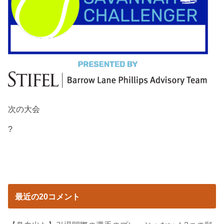
次の大会
?
最近の20コメント