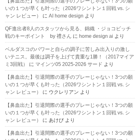
【鼻血出た】引退間際の選手のプレーじゃない！3つの願
いの１つが早くも叶った（2026ワシントン１回戦 vs. シ
ャン レビュー）
に
AI home design
より
QF進出者8人のスタッツから見る、錦織 ・ジョコビッチ
戦のキーポイント by 禮さん
に
home design ai
より
ベルダスコのパワーと自らの調子に苦しみ出入りの激し
いテニス。最後は調子を上げて貴重な1勝！（2017マイア
ミ3回戦）
に
マインツ05 2025-2026 サード
より
【鼻血出た】引退間際の選手のプレーじゃない！3つの願
いの１つが早くも叶った（2026ワシントン１回戦 vs. シ
ャン レビュー）
に
ウクレリアン
より
【鼻血出た】引退間際の選手のプレーじゃない！3つの願
いの１つが早くも叶った（2026ワシントン１回戦 vs. シ
ャン レビュー）
に
あけび
より
【鼻血出た】引退間際の選手のプレーじゃない！3つの願