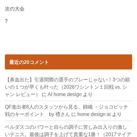
次の大会
?
最近の20コメント
【鼻血出た】引退間際の選手のプレーじゃない！3つの願
いの１つが早くも叶った（2026ワシントン１回戦 vs. シ
ャン レビュー）
に
AI home design
より
QF進出者8人のスタッツから見る、錦織 ・ジョコビッチ
戦のキーポイント by 禮さん
に
home design ai
より
ベルダスコのパワーと自らの調子に苦しみ出入りの激し
いテニス。最後は調子を上げて貴重な1勝！（2017マイア