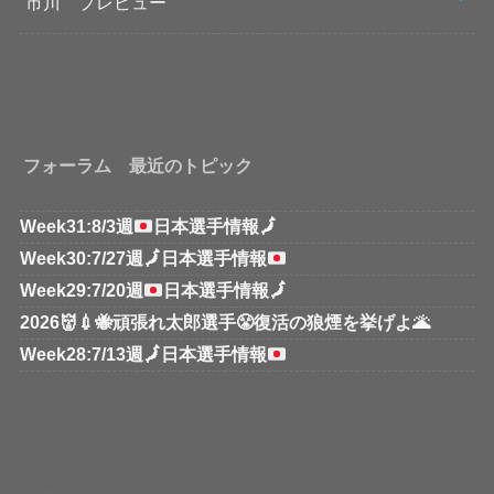
市川 プレビュー
フォーラム 最近のトピック
Week31:8/3週
日本選手情報
🗾
Week30:7/27週
🗾
日本選手情報
Week29:7/20週
日本選手情報
🗾
2026👹💉🐝頑張れ太郎選手😤復活の狼煙を挙げよ🌋
Week28:7/13週
🗾
日本選手情報