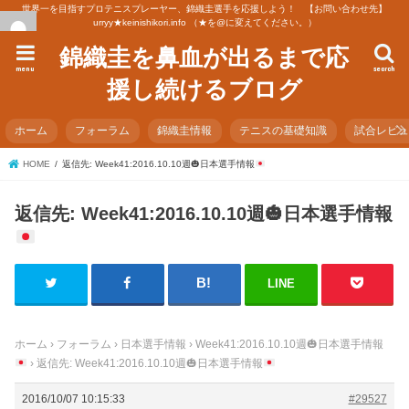
世界一を目指すプロテニスプレーヤー、錦織圭選手を応援しよう！ 【お問い合わせ先】
urryy★keinishikori.info （★を@に変えてください。）
錦織圭を鼻血が出るまで応
menu
search
援し続けるブログ
ホーム
フォーラム
錦織圭情報
テニスの基礎知識
試合レビ
HOME
返信先: Week41:2016.10.10週
🎃
日本選手情報
返信先: Week41:2016.10.10週
🎃
日本選手情報
LINE
ホーム
›
フォーラム
›
日本選手情報
›
Week41:2016.10.10週
🎃
日本選手情報
›
返信先: Week41:2016.10.10週
🎃
日本選手情報
2016/10/07 10:15:33
#29527