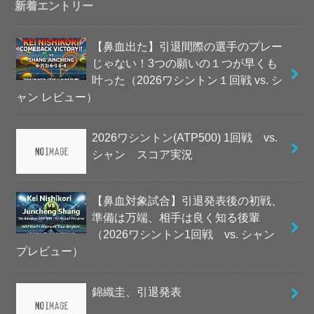
新着エントリー
【鼻血出た】引退間際の選手のプレー
じゃない！3つの願いの１つが早くも
叶った（2026ワシントン１回戦 vs. シ
ャン レビュー）
2026ワシントン(ATP500) 1回戦 vs.
シャン スコア実況
【鼻血対象試合】引退発表後の初戦、
準備は万端、相手は良く知る後輩
（2026ワシントン1回戦 vs. シャン
プレビュー）
錦織圭、引退発表