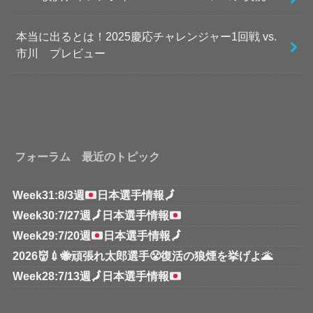
本当に出るとは！2025慶応チャレンジャー1回戦 vs.
市川 プレビュー
フォーラム 最近のトピック
Week31:8/3週
日本選手情報
🗾
Week30:7/27週
🗾
日本選手情報
Week29:7/20週
日本選手情報
🗾
2026👹💉🐝頑張れ太郎選手😤復活の狼煙を挙げよ🌋
Week28:7/13週
🗾
日本選手情報