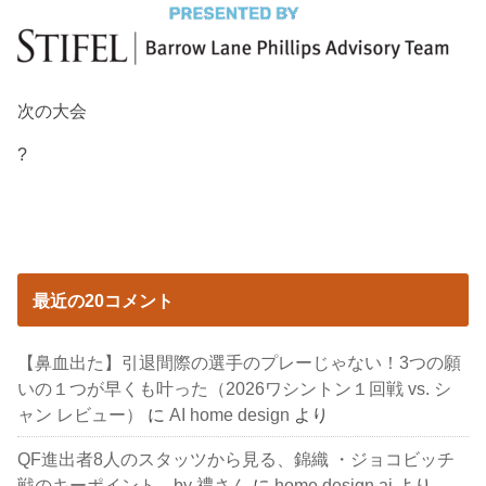
次の大会
?
最近の20コメント
【鼻血出た】引退間際の選手のプレーじゃない！3つの願
いの１つが早くも叶った（2026ワシントン１回戦 vs. シ
ャン レビュー）
に
AI home design
より
QF進出者8人のスタッツから見る、錦織 ・ジョコビッチ
戦のキーポイント by 禮さん
に
home design ai
より