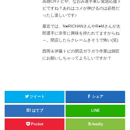
高雄CHトピや、なおみ選手東レ緊急応援ト
ピですね？あれはコメが伸びるのは必然だ
ったし楽しいです♪
最近では、N●RICHANさんやR●Mさんが太
郎選手に非常に興味を持たれてますからね
～。閉店したらクレームきそうで怖い(笑)
西岡＆伊藤トピの閉店ガラガラ作業は師匠
にお願いしちゃってよろしいですか？
ツイート
シェア
はてブ
LINE
Pocket
feedly