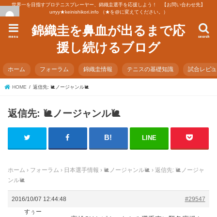
世界一を目指すプロテニスプレーヤー、錦織圭選手を応援しよう！ 【お問い合わせ先】
urryy★keinishikori.info （★を@に変えてください。）
錦織圭を鼻血が出るまで応
menu
search
援し続けるブログ
ホーム
フォーラム
錦織圭情報
テニスの基礎知識
試合レビ
HOME
返信先: 🐌ノージャンル🐌
返信先: 🐌ノージャンル🐌
LINE
ホーム
›
フォーラム
›
日本選手情報
›
🐌ノージャンル🐌
›
返信先: 🐌ノージャ
ンル🐌
2016/10/07 12:44:48
#29547
すぅー