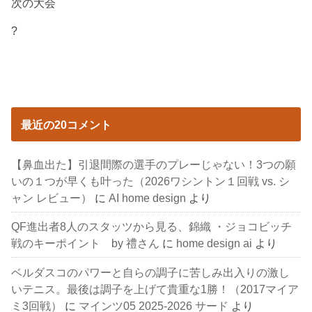
次の大会
?
最近の20コメント
【鼻血出た】引退間際の選手のプレーじゃない！3つの願
いの１つが早くも叶った（2026ワシントン１回戦 vs. シ
ャン レビュー）
に
AI home design
より
QF進出者8人のスタッツから見る、錦織 ・ジョコビッチ
戦のキーポイント by 禮さん
に
home design ai
より
ベルダスコのパワーと自らの調子に苦しみ出入りの激し
いテニス。最後は調子を上げて貴重な1勝！（2017マイア
ミ3回戦）
に
マインツ05 2025-2026 サード
より