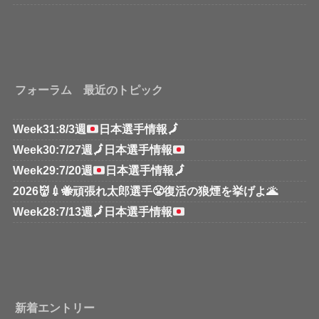
フォーラム 最近のトピック
Week31:8/3週
日本選手情報
🗾
Week30:7/27週
🗾
日本選手情報
Week29:7/20週
日本選手情報
🗾
2026👹💉🐝頑張れ太郎選手😤復活の狼煙を挙げよ🌋
Week28:7/13週
🗾
日本選手情報
新着エントリー