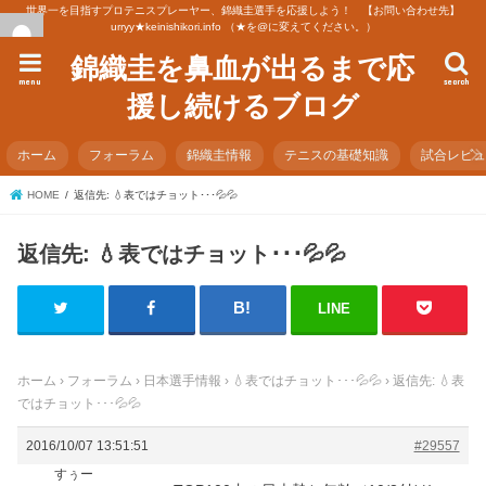
世界一を目指すプロテニスプレーヤー、錦織圭選手を応援しよう！ 【お問い合わせ先】
urryy★keinishikori.info （★を@に変えてください。）
錦織圭を鼻血が出るまで応
menu
search
援し続けるブログ
ホーム
フォーラム
錦織圭情報
テニスの基礎知識
試合レビ
HOME
返信先: 💧表ではチョット･･･💦💦
返信先: 💧表ではチョット･･･💦💦
LINE
ホーム
›
フォーラム
›
日本選手情報
›
💧表ではチョット･･･💦💦
›
返信先: 💧表
ではチョット･･･💦💦
2016/10/07 13:51:51
#29557
すぅー