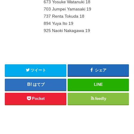
673 Yosuke Watanuki 18
703 Jumpei Yamasaki 19
737 Renta Tokuda 18
894 Yuya Ito 19
925 Naoki Nakagawa 19
ツイート
シェア
はてブ
LINE
Pocket
feedly