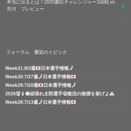
本当に出るとは！2025慶応チャレンジャー1回戦 vs.
市川 プレビュー
フォーラム 最近のトピック
Week31:8/3週
日本選手情報
🗾
Week30:7/27週
🗾
日本選手情報
Week29:7/20週
日本選手情報
🗾
2026👹💉🐝頑張れ太郎選手😤復活の狼煙を挙げよ🌋
Week28:7/13週
🗾
日本選手情報