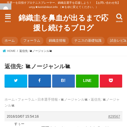
世界一を目指すプロテニスプレーヤー、錦織圭選手を応援しよう！ 【お問い合わせ先】
urryy★keinishikori.info （★を@に変えてください。）
錦織圭を鼻血が出るまで応
menu
search
援し続けるブログ
ホーム
フォーラム
錦織圭情報
テニスの基礎知識
試合レビ
HOME
返信先: 🐌ノージャンル🐌
返信先: 🐌ノージャンル🐌
LINE
ホーム
›
フォーラム
›
日本選手情報
›
🐌ノージャンル🐌
›
返信先: 🐌ノージャ
ンル🐌
2016/10/07 15:54:16
#29567
すぅー