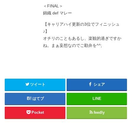
＜FINAL＞
錦織 def マレー
【キャリアハイ更新の3位でフィニッシュ
♪】
オチリのこともあるし、楽観的過ぎですか
ね。まぁ妄想なのでご勘弁を^^;
ツイート
シェア
はてブ
LINE
Pocket
feedly