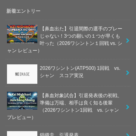
新着エントリー
【鼻血出た】引退間際の選手のプレー
じゃない！3つの願いの１つが早くも
叶った（2026ワシントン１回戦 vs. シ
ャン レビュー）
2026ワシントン(ATP500) 1回戦 vs.
シャン スコア実況
【鼻血対象試合】引退発表後の初戦、
準備は万端、相手は良く知る後輩
（2026ワシントン1回戦 vs. シャン
プレビュー）
錦織圭、引退発表