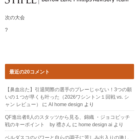
次の大会
?
最近の20コメント
【鼻血出た】引退間際の選手のプレーじゃない！3つの願
いの１つが早くも叶った（2026ワシントン１回戦 vs. シ
ャン レビュー）
に
AI home design
より
QF進出者8人のスタッツから見る、錦織 ・ジョコビッチ
戦のキーポイント by 禮さん
に
home design ai
より
ベルダスコのパワーと自らの調子に苦しみ出入りの激し