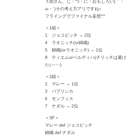
下団さん、じ・つ・に・おもしろい(｀・
ω・´)その考え方アリですね♪
フライングでファイナル妄想^^
＜1組＞
1 ジョコビッチ → 2位
4 ラオニッチ(or錦織)
5 錦織(orラオニッチ) → 1位
8 ティエムorベルディハ(チリッチは避け
たい･･･)
＜2組＞
2 マレー → 1位
3 パブリンカ
6 モンフィス
7 ナダル → 2位
＜SF＞
マレー def ジョコビッチ
錦織 def ナダル