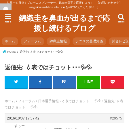
世界一を目指すプロテニスプレーヤー、錦織圭選手を応援しよう！ 【お問い合わせ先】
urryy★keinishikori.info （★を@に変えてください。）
錦織圭を鼻血が出るまで応
menu
search
援し続けるブログ
ホーム
フォーラム
錦織圭情報
テニスの基礎知識
試合レビ
HOME
返信先: 💧表ではチョット･･･💦💦
返信先: 💧表ではチョット･･･💦💦
LINE
ホーム
›
フォーラム
›
日本選手情報
›
💧表ではチョット･･･💦💦
›
返信先: 💧表
ではチョット･･･💦💦
2016/10/07 17:37:42
#29575
すぅー