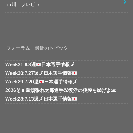
市川 プレビュー
フォーラム 最近のトピック
Week31:8/3週
日本選手情報
🗾
Week30:7/27週
🗾
日本選手情報
Week29:7/20週
日本選手情報
🗾
2026👹💉🐝頑張れ太郎選手😤復活の狼煙を挙げよ🌋
Week28:7/13週
🗾
日本選手情報