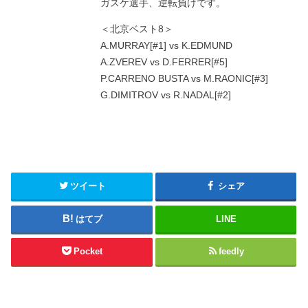
ガスケ選手、逆転負けです。
＜北京ベスト8＞
A.MURRAY[#1] vs K.EDMUND
A.ZVEREV vs D.FERRER[#5]
P.CARRENO BUSTA vs M.RAONIC[#3]
G.DIMITROV vs R.NADAL[#2]
ツイート
シェア
はてブ
LINE
Pocket
feedly