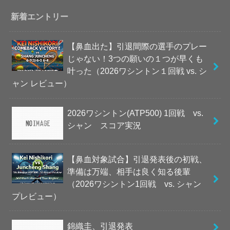
新着エントリー
【鼻血出た】引退間際の選手のプレー
じゃない！3つの願いの１つが早くも
叶った（2026ワシントン１回戦 vs. シ
ャン レビュー）
2026ワシントン(ATP500) 1回戦 vs.
シャン スコア実況
【鼻血対象試合】引退発表後の初戦、
準備は万端、相手は良く知る後輩
（2026ワシントン1回戦 vs. シャン
プレビュー）
錦織圭、引退発表