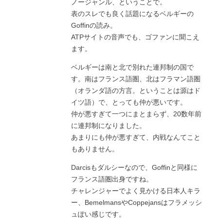
ノージャンル、ということで。
表のスレでも良く話題になるベルギーの
Goffinの読み。
ATPサイトの音声でも、ゴファンに聞こえ
ます。
ベルギーは南と北で別れた連邦制の国で
す。南はフランス語圏、北はフラマン語圏
（オランダ語の方言。ということは源はド
イツ語）で、とっても仲が悪いです。
仲が悪すぎて一つにまとまらず、20数年前
に連邦制になりました。
あまりにも仲が悪すぎて、内戦なんてこと
もありません。
Darcisもダルシーなので、Goffinと同様に
フランス語圏出身ですね。
チャレンジャーでよく見かける日本人キラ
ー、BemelmansやCoppejansはフラメッシ
ュぽい感じです。