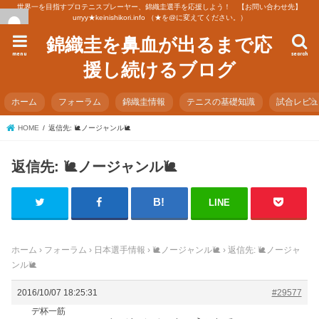
世界一を目指すプロテニスプレーヤー、錦織圭選手を応援しよう！ 【お問い合わせ先】
urryy★keinishikori.info （★を@に変えてください。）
錦織圭を鼻血が出るまで応
menu
search
援し続けるブログ
ホーム
フォーラム
錦織圭情報
テニスの基礎知識
試合レビ
HOME
返信先: 🐌ノージャンル🐌
返信先: 🐌ノージャンル🐌
LINE
ホーム
›
フォーラム
›
日本選手情報
›
🐌ノージャンル🐌
›
返信先: 🐌ノージャ
ンル🐌
2016/10/07 18:25:31
#29577
デ杯一筋