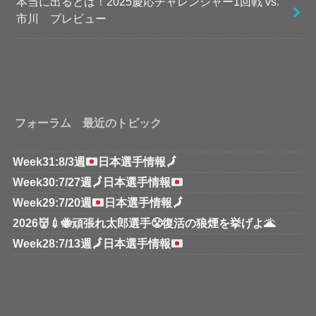
本当に出るとは！2025慶応チャレンジャー1回戦 vs.
市川 プレビュー
フォーラム 最近のトピック
Week31:8/3週
日本選手情報
🗾
Week30:7/27週
🗾
日本選手情報
Week29:7/20週
日本選手情報
🗾
2026👹💉🐝頑張れ太郎選手😤復活の狼煙を挙げよ🌋
Week28:7/13週
🗾
日本選手情報