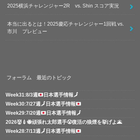
2025横浜チャレンジャー2R vs. Shin スコア実況
本当に出るとは！2025慶応チャレンジャー1回戦 vs.
市川 プレビュー
フォーラム 最近のトピック
Week31:8/3週
日本選手情報
🗾
Week30:7/27週
🗾
日本選手情報
Week29:7/20週
日本選手情報
🗾
2026👹💉🐝頑張れ太郎選手😤復活の狼煙を挙げよ🌋
Week28:7/13週
🗾
日本選手情報