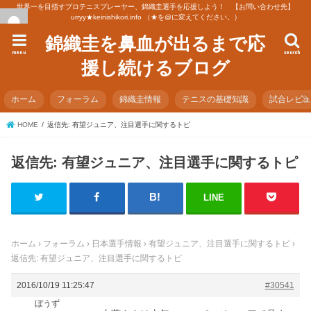
世界一を目指すプロテニスプレーヤー、錦織圭選手を応援しよう！ 【お問い合わせ先】
urryy★keinishikori.info （★を@に変えてください。）
錦織圭を鼻血が出るまで応
menu
search
援し続けるブログ
ホーム
フォーラム
錦織圭情報
テニスの基礎知識
試合レビ
HOME
返信先: 有望ジュニア、注目選手に関するトピ
返信先: 有望ジュニア、注目選手に関するトピ
LINE
ホーム
›
フォーラム
›
日本選手情報
›
有望ジュニア、注目選手に関するトピ
›
返信先: 有望ジュニア、注目選手に関するトピ
2016/10/19 11:25:47
#30541
ぼうず