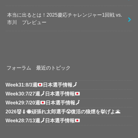
本当に出るとは！2025慶応チャレンジャー1回戦 vs.
市川 プレビュー
フォーラム 最近のトピック
Week31:8/3週
日本選手情報
🗾
Week30:7/27週
🗾
日本選手情報
Week29:7/20週
日本選手情報
🗾
2026👹💉🐝頑張れ太郎選手😤復活の狼煙を挙げよ🌋
Week28:7/13週
🗾
日本選手情報