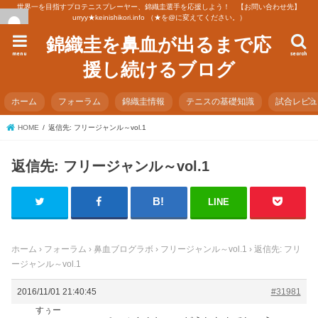
世界一を目指すプロテニスプレーヤー、錦織圭選手を応援しよう！ 【お問い合わせ先】
urryy★keinishikori.info （★を@に変えてください。）
錦織圭を鼻血が出るまで応
menu
search
援し続けるブログ
ホーム
フォーラム
錦織圭情報
テニスの基礎知識
試合レビ
HOME
返信先: フリージャンル～vol.1
返信先: フリージャンル～vol.1
LINE
ホーム
›
フォーラム
›
鼻血ブログラボ
›
フリージャンル～vol.1
›
返信先: フリ
ージャンル～vol.1
2016/11/01 21:40:45
#31981
すぅー