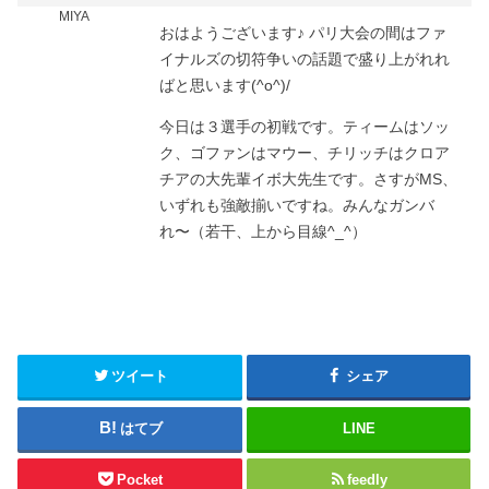
MIYA
おはようございます♪ パリ大会の間はファ
イナルズの切符争いの話題で盛り上がれれ
ばと思います(^o^)/
今日は３選手の初戦です。ティームはソッ
ク、ゴファンはマウー、チリッチはクロア
チアの大先輩イボ大先生です。さすがMS、
いずれも強敵揃いですね。みんなガンバ
れ〜（若干、上から目線^_^）
ツイート
シェア
はてブ
LINE
Pocket
feedly