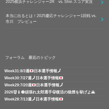
2025横浜チャレンジャー2R vs. Shin スコア実況
本当に出るとは！2025慶応チャレンジャー1回戦 vs.
市川 プレビュー
フォーラム 最近のトピック
Week31:8/3週
日本選手情報
🗾
Week30:7/27週
🗾
日本選手情報
Week29:7/20週
日本選手情報
🗾
2026👹💉🐝頑張れ太郎選手😤復活の狼煙を挙げよ🌋
Week28:7/13週
🗾
日本選手情報