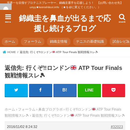
世界一を目指すプロテニスプレーヤー、錦織圭選手を応援しよう！ 【お問い合わせ先】
urryy★keinishikori.info （★を@に変えてください。）
錦織圭を鼻血が出るまで応
menu
search
援し続けるブログ
ホーム
フォーラム
錦織圭情報
テニスの基礎知識
試合レビ
HOME
返信先: 行くぞ‼︎ロンドン
ATP Tour Finals 観戦情報スレ
🎾
返信先: 行くぞ‼︎ロンドン
ATP Tour Finals
観戦情報スレ
🎾
LINE
ホーム
›
フォーラム
›
鼻血ブログラボ
›
行くぞ‼︎ロンドン
ATP Tour Finals
観戦情報スレ
🎾
›
返信先: 行くぞ‼︎ロンドン
ATP Tour Finals 観戦情報スレ
🎾
2016/11/02 8:24:32
#32023