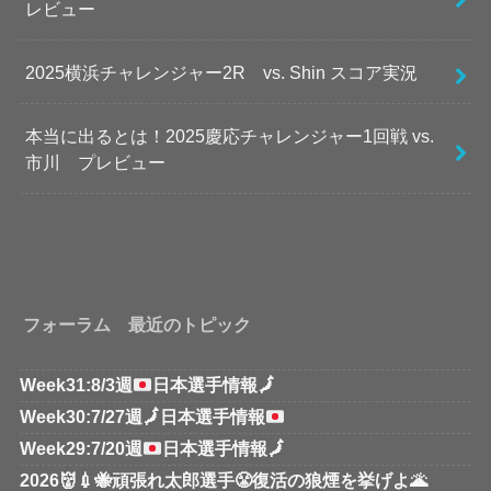
レビュー
2025横浜チャレンジャー2R vs. Shin スコア実況
本当に出るとは！2025慶応チャレンジャー1回戦 vs.
市川 プレビュー
フォーラム 最近のトピック
Week31:8/3週
日本選手情報
🗾
Week30:7/27週
🗾
日本選手情報
Week29:7/20週
日本選手情報
🗾
2026👹💉🐝頑張れ太郎選手😤復活の狼煙を挙げよ🌋