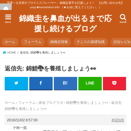
世界一を目指すプロテニスプレーヤー、錦織圭選手を応援しよう！ 【お問い合わせ先】
urryy★keinishikori.info （★を@に変えてください。）
錦織圭を鼻血が出るまで応
menu
search
援し続けるブログ
ホーム
フォーラム
錦織圭情報
テニスの基礎知識
試合レビ
HOME
返信先: 錦鯉🐉を養殖しましょう👀
返信先: 錦鯉🐉を養殖しましょう👀
LINE
ホーム
›
フォーラム
›
鼻血ブログラボ
›
錦鯉🐉を養殖しましょう👀
›
返信先:
錦鯉🐉を養殖しましょう👀
2016/11/02 8:57:00
#32026
デ杯一筋