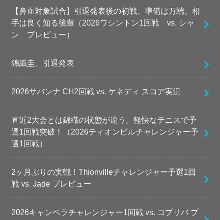
【鼻血対象試合】引退発表後の初戦、準備は万端、相
手は良く知る後輩（2026ワシントン1回戦 vs. シャ
ン プレビュー）
錦織圭、引退発表
2026サバンナ CH2回戦 vs. ケネディ スコア実況
直近2大会とは錦織の状態が違う。軽快なテニスで予
選1回戦突破！（2026ティオンビルチャレンジャー予
選1回戦）
2ヶ月ぶりの実戦！Thionvilleチャレンジャー予選1回
戦 vs. Jade プレビュー
2026キャンベラチャレンジャー1回戦 vs. コプリバ プ