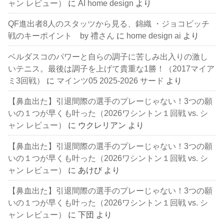
ャン レビュー）
に
AI home design
より
QF進出者8人のスタッツから見る、錦織 ・ジョコビッチ
戦のキーポイント by 禮さん
に
home design ai
より
ベルダスコのパワーと自らの調子に苦しみ出入りの激し
いテニス。最後は調子を上げて貴重な1勝！（2017マイア
ミ3回戦）
に
マインツ05 2025-2026 サード
より
【鼻血出た】引退間際の選手のプレーじゃない！3つの願
いの１つが早くも叶った（2026ワシントン１回戦 vs. シ
ャン レビュー）
に
ウクレリアン
より
【鼻血出た】引退間際の選手のプレーじゃない！3つの願
いの１つが早くも叶った（2026ワシントン１回戦 vs. シ
ャン レビュー）
に
あけび
より
【鼻血出た】引退間際の選手のプレーじゃない！3つの願
いの１つが早くも叶った（2026ワシントン１回戦 vs. シ
ャン レビュー）
に
下団
より