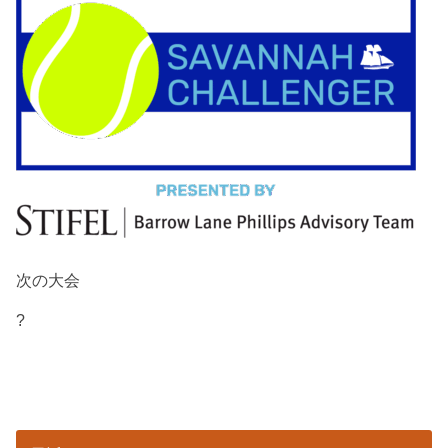
次の大会
?