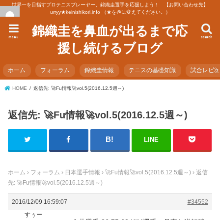
世界一を目指すプロテニスプレーヤー、錦織圭選手を応援しよう！ 【お問い合わせ先】
urryy★keinishikori.info （★を@に変えてください。）
錦織圭を鼻血が出るまで応
menu
search
援し続けるブログ
ホーム
フォーラム
錦織圭情報
テニスの基礎知識
試合レビ
HOME
返信先: 🚀Fu情報🚀vol.5(2016.12.5週～)
返信先: 🚀Fu情報🚀vol.5(2016.12.5週～)
LINE
ホーム
›
フォーラム
›
日本選手情報
›
🚀Fu情報🚀vol.5(2016.12.5週～)
›
返信
先: 🚀Fu情報🚀vol.5(2016.12.5週～)
2016/12/09 16:59:07
#34552
すぅー