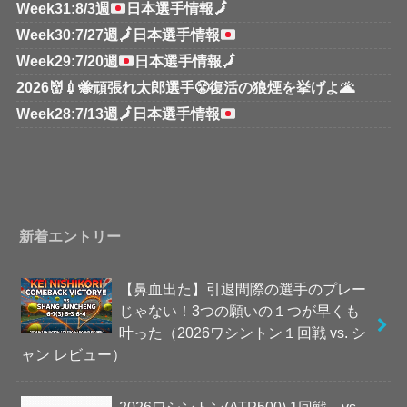
Week31:8/3週
日本選手情報
🗾
Week30:7/27週
🗾
日本選手情報
Week29:7/20週
日本選手情報
🗾
2026👹💉🐝頑張れ太郎選手😤復活の狼煙を挙げよ🌋
Week28:7/13週
🗾
日本選手情報
新着エントリー
【鼻血出た】引退間際の選手のプレー
じゃない！3つの願いの１つが早くも
叶った（2026ワシントン１回戦 vs. シ
ャン レビュー）