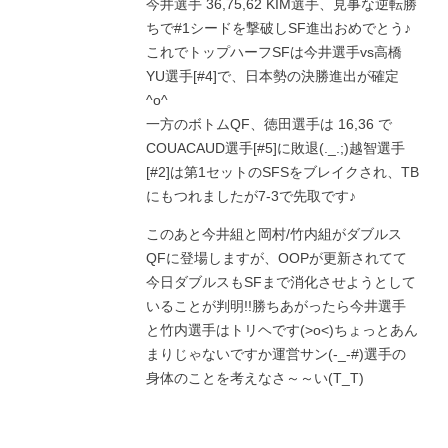
今井選手 36,75,62 KIM選手、見事な逆転勝
ちで#1シードを撃破しSF進出おめでとう♪
これでトップハーフSFは今井選手vs高橋
YU選手[#4]で、日本勢の決勝進出が確定
^o^
一方のボトムQF、徳田選手は 16,36 で
COUACAUD選手[#5]に敗退(._.;)越智選手
[#2]は第1セットのSFSをブレイクされ、TB
にもつれましたが7-3で先取です♪
このあと今井組と岡村/竹内組がダブルス
QFに登場しますが、OOPが更新されてて
今日ダブルスもSFまで消化させようとして
いることが判明!!勝ちあがったら今井選手
と竹内選手はトリヘです(>o<)ちょっとあん
まりじゃないですか運営サン(-_-#)選手の
身体のことを考えなさ～～い(T_T)