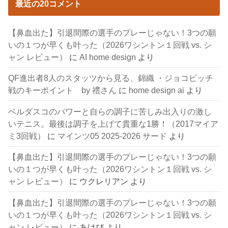
最近の20コメント
【鼻血出た】引退間際の選手のプレーじゃない！3つの願
いの１つが早くも叶った（2026ワシントン１回戦 vs. シ
ャン レビュー）
に
AI home design
より
QF進出者8人のスタッツから見る、錦織 ・ジョコビッチ
戦のキーポイント by 禮さん
に
home design ai
より
ベルダスコのパワーと自らの調子に苦しみ出入りの激し
いテニス。最後は調子を上げて貴重な1勝！（2017マイア
ミ3回戦）
に
マインツ05 2025-2026 サード
より
【鼻血出た】引退間際の選手のプレーじゃない！3つの願
いの１つが早くも叶った（2026ワシントン１回戦 vs. シ
ャン レビュー）
に
ウクレリアン
より
【鼻血出た】引退間際の選手のプレーじゃない！3つの願
いの１つが早くも叶った（2026ワシントン１回戦 vs. シ
ャン レビュー）
に
あけび
より