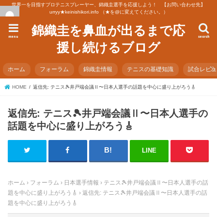
世界一を目指すプロテニスプレーヤー、錦織圭選手を応援しよう！ 【お問い合わせ先】
urryy★keinishikori.info （★を@に変えてください。）
錦織圭を鼻血が出るまで応
menu
search
援し続けるブログ
ホーム
フォーラム
錦織圭情報
テニスの基礎知識
試合レビ
HOME
返信先: テニス🎾井戸端会議Ⅱ〜日本人選手の話題を中心に盛り上がろう🎸
返信先: テニス🎾井戸端会議Ⅱ〜日本人選手の
話題を中心に盛り上がろう🎸
LINE
ホーム
›
フォーラム
›
日本選手情報
›
テニス🎾井戸端会議Ⅱ〜日本人選手の話
題を中心に盛り上がろう🎸
›
返信先: テニス🎾井戸端会議Ⅱ〜日本人選手の話
題を中心に盛り上がろう🎸