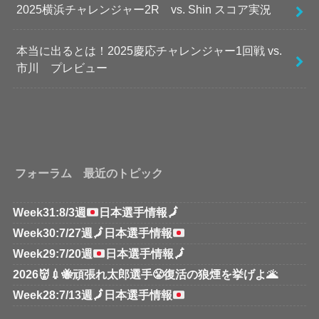
2025横浜チャレンジャー2R vs. Shin スコア実況
本当に出るとは！2025慶応チャレンジャー1回戦 vs.
市川 プレビュー
フォーラム 最近のトピック
Week31:8/3週
日本選手情報
🗾
Week30:7/27週
🗾
日本選手情報
Week29:7/20週
日本選手情報
🗾
2026👹💉🐝頑張れ太郎選手😤復活の狼煙を挙げよ🌋
Week28:7/13週
🗾
日本選手情報