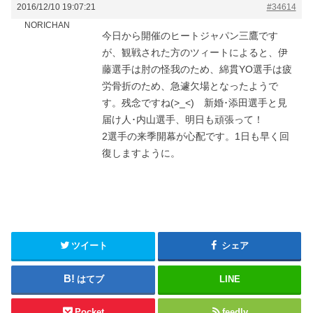
2016/12/10 19:07:21
#34614
NORICHAN
今日から開催のヒートジャパン三鷹です
が、観戦された方のツィートによると、伊
藤選手は肘の怪我のため、綿貫YO選手は疲
労骨折のため、急遽欠場となったようで
す。残念ですね(>_<) 新婚･添田選手と見
届け人･内山選手、明日も頑張って！
2選手の来季開幕が心配です。1日も早く回
復しますように。
ツイート
シェア
はてブ
LINE
Pocket
feedly