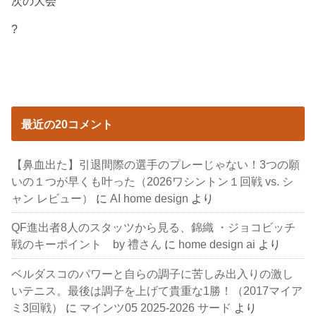
次の大会
?
最近の20コメント
【鼻血出た】引退間際の選手のプレーじゃない！3つの願
いの１つが早くも叶った（2026ワシントン１回戦 vs. シ
ャン レビュー）
に
AI home design
より
QF進出者8人のスタッツから見る、錦織 ・ジョコビッチ
戦のキーポイント by 禮さん
に
home design ai
より
ベルダスコのパワーと自らの調子に苦しみ出入りの激し
いテニス。最後は調子を上げて貴重な1勝！（2017マイア
ミ3回戦）
に
マインツ05 2025-2026 サード
より