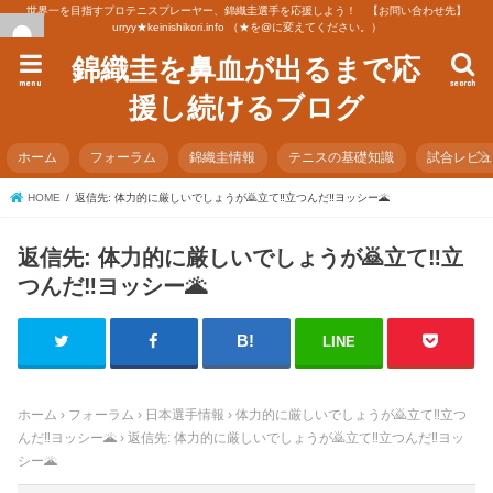
世界一を目指すプロテニスプレーヤー、錦織圭選手を応援しよう！ 【お問い合わせ先】
urryy★keinishikori.info （★を@に変えてください。）
錦織圭を鼻血が出るまで応
menu
search
援し続けるブログ
ホーム
フォーラム
錦織圭情報
テニスの基礎知識
試合レビ
HOME
返信先: 体力的に厳しいでしょうが🙇立て‼️立つんだ‼️ヨッシー🌋
返信先: 体力的に厳しいでしょうが🙇立て‼️立
つんだ‼️ヨッシー🌋
LINE
ホーム
›
フォーラム
›
日本選手情報
›
体力的に厳しいでしょうが🙇立て‼️立つ
んだ‼️ヨッシー🌋
›
返信先: 体力的に厳しいでしょうが🙇立て‼️立つんだ‼️ヨッ
シー🌋