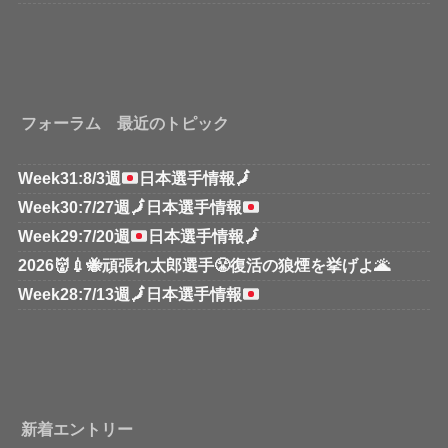
フォーラム 最近のトピック
Week31:8/3週
日本選手情報
🗾
Week30:7/27週
🗾
日本選手情報
Week29:7/20週
日本選手情報
🗾
2026👹💉🐝頑張れ太郎選手😤復活の狼煙を挙げよ🌋
Week28:7/13週
🗾
日本選手情報
新着エントリー