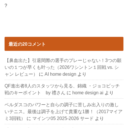
?
最近の20コメント
【鼻血出た】引退間際の選手のプレーじゃない！3つの願
いの１つが早くも叶った（2026ワシントン１回戦 vs. シ
ャン レビュー）
に
AI home design
より
QF進出者8人のスタッツから見る、錦織 ・ジョコビッチ
戦のキーポイント by 禮さん
に
home design ai
より
ベルダスコのパワーと自らの調子に苦しみ出入りの激し
いテニス。最後は調子を上げて貴重な1勝！（2017マイア
ミ3回戦）
に
マインツ05 2025-2026 サード
より