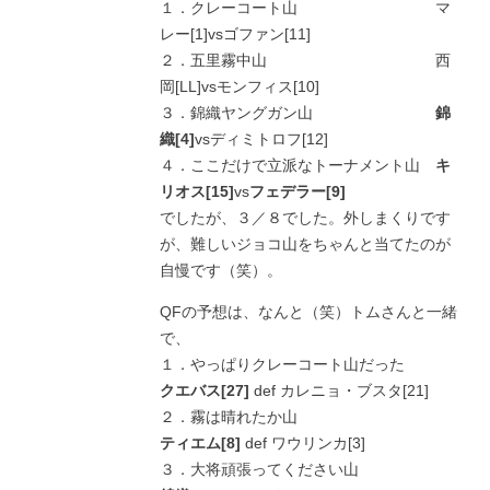
１．クレーコート山 マ
レー[1]vsゴファン[11]
２．五里霧中山 西
岡[LL]vsモンフィス[10]
３．錦織ヤングガン山
錦
織[4]
vsディミトロフ[12]
４．ここだけで立派なトーナメント山
キ
リオス[15]
vs
フェデラー[9]
でしたが、３／８でした。外しまくりです
が、難しいジョコ山をちゃんと当てたのが
自慢です（笑）。
QFの予想は、なんと（笑）トムさんと一緒
で、
１．やっぱりクレーコート山だった
クエバス[27]
def カレニョ・ブスタ[21]
２．霧は晴れたか山
ティエム[8]
def ワウリンカ[3]
３．大将頑張ってください山