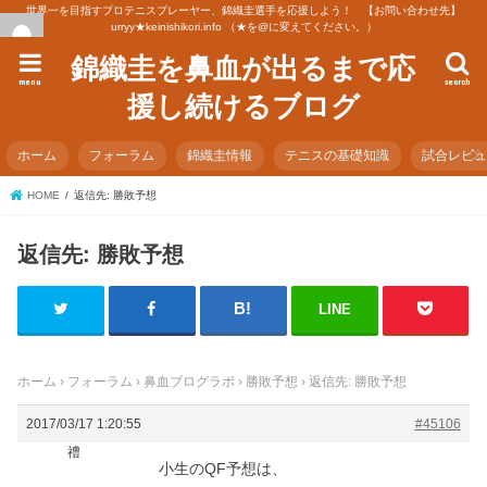
世界一を目指すプロテニスプレーヤー、錦織圭選手を応援しよう！ 【お問い合わせ先】
urryy★keinishikori.info （★を@に変えてください。）
錦織圭を鼻血が出るまで応
menu
search
援し続けるブログ
ホーム
フォーラム
錦織圭情報
テニスの基礎知識
試合レビ
HOME
返信先: 勝敗予想
返信先: 勝敗予想
LINE
ホーム
›
フォーラム
›
鼻血ブログラボ
›
勝敗予想
›
返信先: 勝敗予想
2017/03/17 1:20:55
#45106
禮
小生のQF予想は、