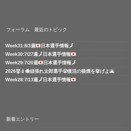
フォーラム 最近のトピック
Week31:8/3週
日本選手情報
🗾
Week30:7/27週
🗾
日本選手情報
Week29:7/20週
日本選手情報
🗾
2026👹💉🐝頑張れ太郎選手😤復活の狼煙を挙げよ🌋
Week28:7/13週
🗾
日本選手情報
新着エントリー