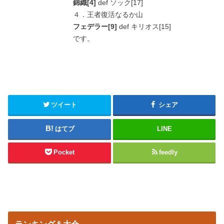
錦織[4]
def ソック[17]
４．王者復活なるか山
フェデラー[9]
def キリオス[15]
です。
ツイート
シェア
はてブ
LINE
Pocket
feedly
ランキング＆大会