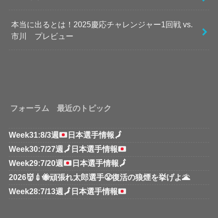
本当に出るとは！2025慶応チャレンジャー1回戦 vs.
市川 プレビュー
フォーラム 最近のトピック
Week31:8/3週
日本選手情報
🗾
Week30:7/27週
🗾
日本選手情報
Week29:7/20週
日本選手情報
🗾
2026👹💉🐝頑張れ太郎選手😤復活の狼煙を挙げよ🌋
Week28:7/13週
🗾
日本選手情報