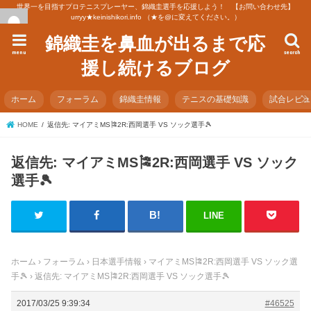
世界一を目指すプロテニスプレーヤー、錦織圭選手を応援しよう！ 【お問い合わせ先】
urryy★keinishikori.info （★を@に変えてください。）
錦織圭を鼻血が出るまで応
menu
search
援し続けるブログ
ホーム
フォーラム
錦織圭情報
テニスの基礎知識
試合レビ
HOME
返信先: マイアミMS🎏2R:西岡選手 VS ソック選手🎾
返信先: マイアミMS🎏2R:西岡選手 VS ソック
選手🎾
LINE
ホーム
›
フォーラム
›
日本選手情報
›
マイアミMS🎏2R:西岡選手 VS ソック選
手🎾
›
返信先: マイアミMS🎏2R:西岡選手 VS ソック選手🎾
2017/03/25 9:39:34
#46525