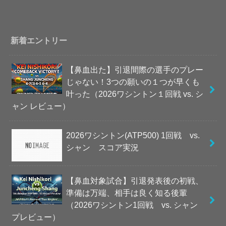
新着エントリー
【鼻血出た】引退間際の選手のプレー
じゃない！3つの願いの１つが早くも
叶った（2026ワシントン１回戦 vs. シ
ャン レビュー）
2026ワシントン(ATP500) 1回戦 vs.
シャン スコア実況
【鼻血対象試合】引退発表後の初戦、
準備は万端、相手は良く知る後輩
（2026ワシントン1回戦 vs. シャン
プレビュー）