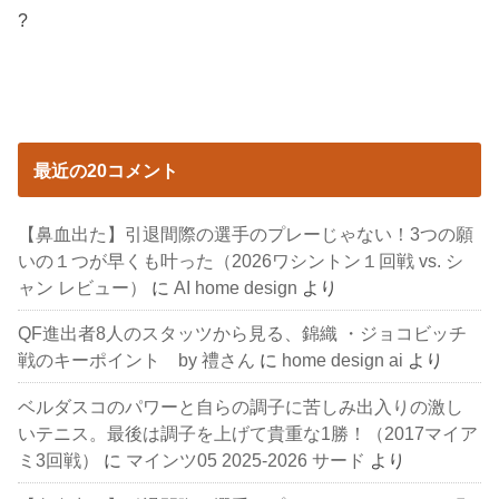
?
最近の20コメント
【鼻血出た】引退間際の選手のプレーじゃない！3つの願
いの１つが早くも叶った（2026ワシントン１回戦 vs. シ
ャン レビュー）
に
AI home design
より
QF進出者8人のスタッツから見る、錦織 ・ジョコビッチ
戦のキーポイント by 禮さん
に
home design ai
より
ベルダスコのパワーと自らの調子に苦しみ出入りの激し
いテニス。最後は調子を上げて貴重な1勝！（2017マイア
ミ3回戦）
に
マインツ05 2025-2026 サード
より