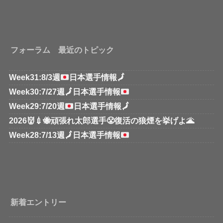
フォーラム 最近のトピック
Week31:8/3週
日本選手情報
🗾
Week30:7/27週
🗾
日本選手情報
Week29:7/20週
日本選手情報
🗾
2026👹💉🐝頑張れ太郎選手😤復活の狼煙を挙げよ🌋
Week28:7/13週
🗾
日本選手情報
新着エントリー