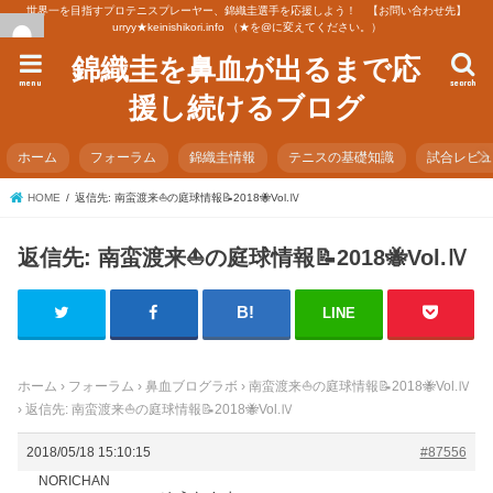
世界一を目指すプロテニスプレーヤー、錦織圭選手を応援しよう！ 【お問い合わせ先】
urryy★keinishikori.info （★を@に変えてください。）
錦織圭を鼻血が出るまで応
menu
search
援し続けるブログ
ホーム
フォーラム
錦織圭情報
テニスの基礎知識
試合レビ
HOME
返信先: 南蛮渡来⛵️の庭球情報📝2018🐝Vol.Ⅳ
返信先: 南蛮渡来⛵️の庭球情報📝2018🐝Vol.Ⅳ
LINE
ホーム
›
フォーラム
›
鼻血ブログラボ
›
南蛮渡来⛵️の庭球情報📝2018🐝Vol.Ⅳ
›
返信先: 南蛮渡来⛵️の庭球情報📝2018🐝Vol.Ⅳ
2018/05/18 15:10:15
#87556
NORICHAN