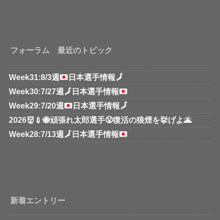
フォーラム 最近のトピック
Week31:8/3週
日本選手情報
🗾
Week30:7/27週
🗾
日本選手情報
Week29:7/20週
日本選手情報
🗾
2026👹💉🐝頑張れ太郎選手😤復活の狼煙を挙げよ🌋
Week28:7/13週
🗾
日本選手情報
新着エントリー