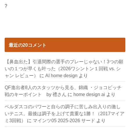
?
最近の20コメント
【鼻血出た】引退間際の選手のプレーじゃない！3つの願
いの１つが早くも叶った（2026ワシントン１回戦 vs. シ
ャン レビュー）
に
AI home design
より
QF進出者8人のスタッツから見る、錦織 ・ジョコビッチ
戦のキーポイント by 禮さん
に
home design ai
より
ベルダスコのパワーと自らの調子に苦しみ出入りの激し
いテニス。最後は調子を上げて貴重な1勝！（2017マイア
ミ3回戦）
に
マインツ05 2025-2026 サード
より