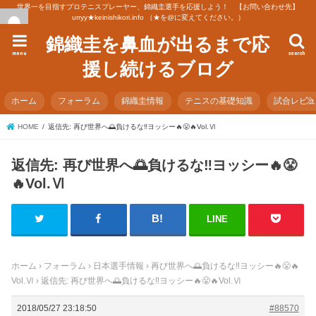
世界一を目指すプロテニスプレーヤー、錦織圭選手を応援しよう！ 【お問い合わせ先】
urryy★keinishikori.info （★を@に変えてください。）
錦織圭を鼻血が出るまで応
menu
search
援し続けるブログ
ホーム
フォーラム
錦織圭情報
テニスの基礎知識
試合レビ
HOME
返信先: 再び世界へ🌅負けるな‼️ヨッシー🔥😤🔥Vol.Ⅵ
返信先: 再び世界へ🌅負けるな‼️ヨッシー🔥😤
🔥Vol.Ⅵ
LINE
ホーム
›
フォーラム
›
日本選手情報
›
再び世界へ🌅負けるな‼️ヨッシー🔥😤🔥
Vol.Ⅵ
›
返信先: 再び世界へ🌅負けるな‼️ヨッシー🔥😤🔥Vol.Ⅵ
2018/05/27 23:18:50
#88570