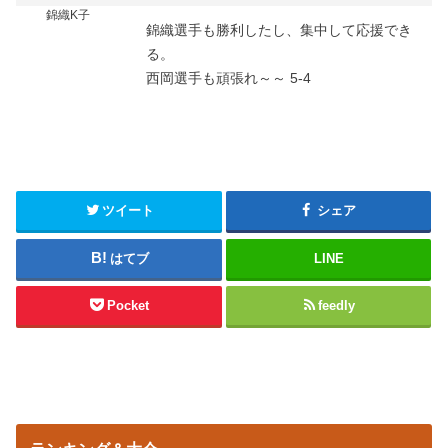
錦織K子
錦織選手も勝利したし、集中して応援でき
る。
西岡選手も頑張れ～～ 5-4
ツイート
シェア
はてブ
LINE
Pocket
feedly