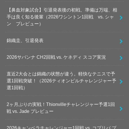
【鼻血対象試合】引退発表後の初戦、準備は万端、相
手は良く知る後輩（2026ワシントン1回戦 vs. シャ
ン プレビュー）
錦織圭、引退発表
2026サバンナ CH2回戦 vs. ケネディ スコア実況
直近2大会とは錦織の状態が違う。軽快なテニスで予
選1回戦突破！（2026ティオンビルチャレンジャー予
選1回戦）
2ヶ月ぶりの実戦！Thionvilleチャレンジャー予選1回
戦 vs. Jade プレビュー
2026キャンベラチャレンジャー1回戦 vs. コプリバ プ