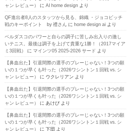
ャン レビュー）
に
AI home design
より
QF進出者8人のスタッツから見る、錦織 ・ジョコビッチ
戦のキーポイント by 禮さん
に
home design ai
より
ベルダスコのパワーと自らの調子に苦しみ出入りの激し
いテニス。最後は調子を上げて貴重な1勝！（2017マイア
ミ3回戦）
に
マインツ05 2025-2026 サード
より
【鼻血出た】引退間際の選手のプレーじゃない！3つの願
いの１つが早くも叶った（2026ワシントン１回戦 vs. シ
ャン レビュー）
に
ウクレリアン
より
【鼻血出た】引退間際の選手のプレーじゃない！3つの願
いの１つが早くも叶った（2026ワシントン１回戦 vs. シ
ャン レビュー）
に
あけび
より
【鼻血出た】引退間際の選手のプレーじゃない！3つの願
いの１つが早くも叶った（2026ワシントン１回戦 vs. シ
ャン レビュー）
に
下団
より