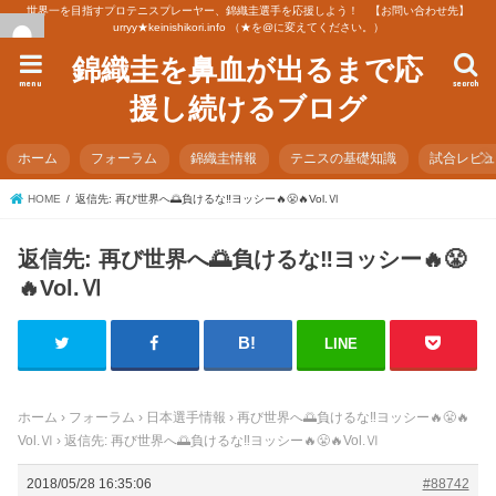
世界一を目指すプロテニスプレーヤー、錦織圭選手を応援しよう！ 【お問い合わせ先】
urryy★keinishikori.info （★を@に変えてください。）
錦織圭を鼻血が出るまで応
menu
search
援し続けるブログ
ホーム
フォーラム
錦織圭情報
テニスの基礎知識
試合レビ
HOME
返信先: 再び世界へ🌅負けるな‼️ヨッシー🔥😤🔥Vol.Ⅵ
返信先: 再び世界へ🌅負けるな‼️ヨッシー🔥😤
🔥Vol.Ⅵ
LINE
ホーム
›
フォーラム
›
日本選手情報
›
再び世界へ🌅負けるな‼️ヨッシー🔥😤🔥
Vol.Ⅵ
›
返信先: 再び世界へ🌅負けるな‼️ヨッシー🔥😤🔥Vol.Ⅵ
2018/05/28 16:35:06
#88742