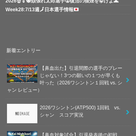
2026👹💉🐝頑張れ太郎選手😤復活の狼煙を挙げよ🌋
Week28:7/13週
🗾
日本選手情報
新着エントリー
【鼻血出た】引退間際の選手のプレー
じゃない！3つの願いの１つが早くも
叶った（2026ワシントン１回戦 vs. シ
ャン レビュー）
2026ワシントン(ATP500) 1回戦 vs.
シャン スコア実況
【鼻血対象試合】引退発表後の初戦、