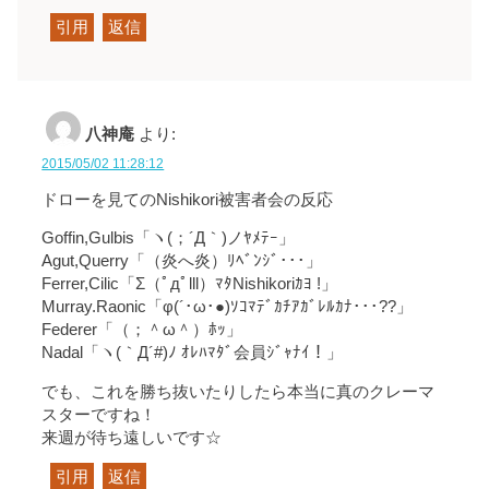
引用
返信
八神庵
より:
2015/05/02 11:28:12
ドローを見てのNishikori被害者会の反応
Goffin,Gulbis「ヽ(；´Д｀)ノﾔﾒﾃｰ」
Agut,Querry「（炎へ炎）ﾘﾍﾞﾝｼﾞ･･･」
Ferrer,Cilic「Σ（ﾟдﾟlll）ﾏﾀNishikoriｶﾖ !」
Murray.Raonic「φ(´･ω･●)ｿｺﾏﾃﾞｶﾁｱｶﾞﾚﾙｶﾅ･･･??」
Federer「（；＾ω＾）ﾎｯ」
Nadal「ヽ(｀Д´#)ﾉ ｵﾚﾊﾏﾀﾞ会員ｼﾞｬﾅｲ！」
でも、これを勝ち抜いたりしたら本当に真のクレーマ
スターですね！
来週が待ち遠しいです☆
引用
返信