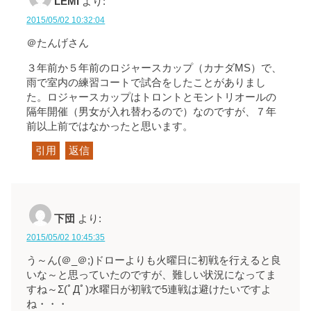
LEMI
より:
2015/05/02 10:32:04
＠たんげさん
３年前か５年前のロジャースカップ（カナダMS）で、
雨で室内の練習コートで試合をしたことがありまし
た。ロジャースカップはトロントとモントリオールの
隔年開催（男女が入れ替わるので）なのですが、７年
前以上前ではなかったと思います。
引用
返信
下団
より:
2015/05/02 10:45:35
う～ん(＠_＠;)ドローよりも火曜日に初戦を行えると良
いな～と思っていたのですが、難しい状況になってま
すね～Σ(ﾟДﾟ)水曜日が初戦で5連戦は避けたいですよ
ね・・・