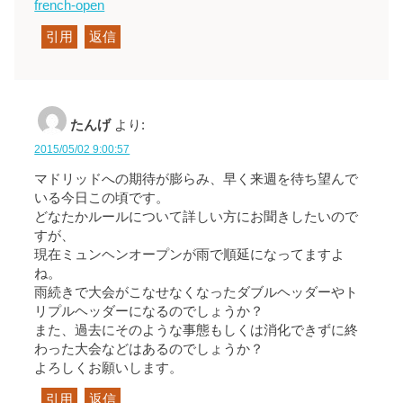
french-open
引用
返信
たんげ
より:
2015/05/02 9:00:57
マドリッドへの期待が膨らみ、早く来週を待ち望んで
いる今日この頃です。
どなたかルールについて詳しい方にお聞きしたいので
すが、
現在ミュンヘンオープンが雨で順延になってますよ
ね。
雨続きで大会がこなせなくなったダブルヘッダーやト
リプルヘッダーになるのでしょうか？
また、過去にそのような事態もしくは消化できずに終
わった大会などはあるのでしょうか？
よろしくお願いします。
引用
返信