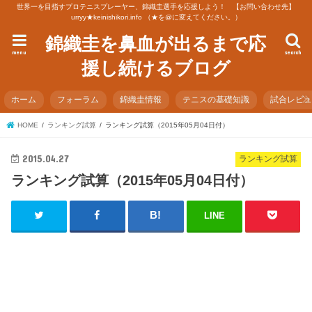
世界一を目指すプロテニスプレーヤー、錦織圭選手を応援しよう！ 【お問い合わせ先】
urryy★keinishikori.info （★を@に変えてください。）
錦織圭を鼻血が出るまで応
menu
search
援し続けるブログ
ホーム
フォーラム
錦織圭情報
テニスの基礎知識
試合レビ
HOME
ランキング試算
ランキング試算（2015年05月04日付）
2015.04.27
ランキング試算
ランキング試算（2015年05月04日付）
LINE