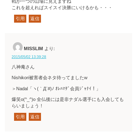
戦が一つの山場に見えますね
これを超えればスイスイ決勝にいけるかも・・・
引用
返信
MISSLIM
より:
2015/05/02 13:39:28
八神庵さん
Nishikori被害者会ネタ待ってましたw
＞Nadal「ヽ(｀Д´#)ﾉ ｵﾚﾊﾏﾀﾞ会員ｼﾞｬﾅｲ！」
爆笑o(^_^)o 全仏後には是非ナダル選手にも入会しても
らいましょう！
引用
返信