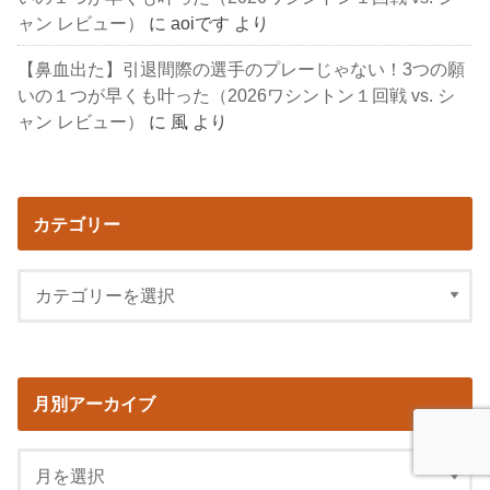
ャン レビュー）
に
aoiです
より
【鼻血出た】引退間際の選手のプレーじゃない！3つの願
いの１つが早くも叶った（2026ワシントン１回戦 vs. シ
ャン レビュー）
に
風
より
カテゴリー
月別アーカイブ