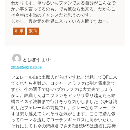
わかります。単なるいちファンである自分がこんなで
かい事を言ってるのも、でも彼なら出来る。だからこ
そ今年は本当のチャンスだと思うのです。
しかし、異次元の世界に入っている人間ですねー。
引用
返信
としぼう
より:
2015/05/02 8:30:58
フェレール山は土魔人だらけですね。消耗してQFに来
てくれたら有難い。ロジャーとラファは割と電車道で
すが、今の調子でQFバブのラファは大丈夫でしょう
か…。錦織くんはゴファンをアッサリ乗り越えたら結
構スイスイ決勝まで行けそうな気がしました（QFは消
耗したフェレールの前提で）。クレーならマレー、ラ
オは乗り越えてくれそうな気がします。ここで踏ん張
ってローマを流してローランギャロスに向かいたい。
それにしても今の錦織君でさえ2連続MSは流石に期待