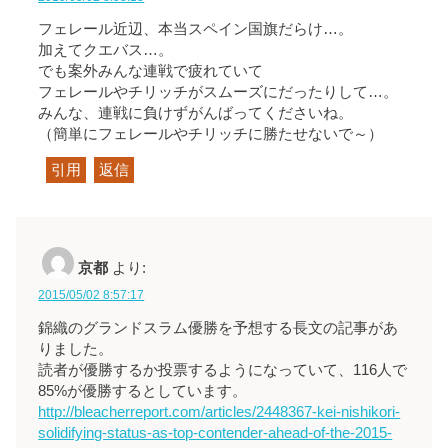
フェレール近辺、本当スペイン国旗だらけ…。
加えてクエバス…。
でも案外みんな連戦で疲れていて
フェレールやチリッチがスムーズにだったりして…。
みんな、連戦に負けずがんばってくださいね。
（簡単にフェレールやチリッチに勝たせないで～）
引用
返信
京都
より:
2015/05/02 8:57:17
錦織のグランドスラム優勝を予想する長文の記事があ
りました。
読者が優勝するか投票するようになっていて、116人で
85%が優勝するとしています。
http://bleacherreport.com/articles/2448367-kei-nishikori-
solidifying-status-as-top-contender-ahead-of-the-2015-