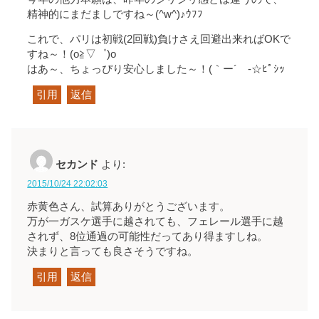
精神的にまだましですね～(^w^)♪ｳﾌﾌ
これで、パリは初戦(2回戦)負けさえ回避出来ればOKで
すね～！(o≧▽゜)o
はあ～、ちょっぴり安心しました～！(｀ー´ゞ-☆ﾋﾟｼｯ
引用
返信
セカンド
より:
2015/10/24 22:02:03
赤黄色さん、試算ありがとうございます。
万が一ガスケ選手に越されても、フェレール選手に越
されず、8位通過の可能性だってあり得ますしね。
決まりと言っても良さそうですね。
引用
返信