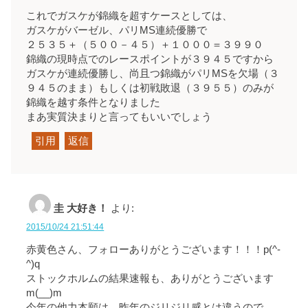
これでガスケが錦織を超すケースとしては、
ガスケがバーゼル、パリMS連続優勝で
２５３５＋（５００－４５）＋１０００＝３９９０
錦織の現時点でのレースポイントが３９４５ですから
ガスケが連続優勝し、尚且つ錦織がパリMSを欠場（３
９４５のまま）もしくは初戦敗退（３９５５）のみが
錦織を越す条件となりました
まあ実質決まりと言ってもいいでしょう
引用
返信
圭 大好き！
より:
2015/10/24 21:51:44
赤黄色さん、フォローありがとうございます！！！p(^-
^)q
ストックホルムの結果速報も、ありがとうございます
m(__)m
今年の他力本願は、昨年のジリジリ感とは違うので、