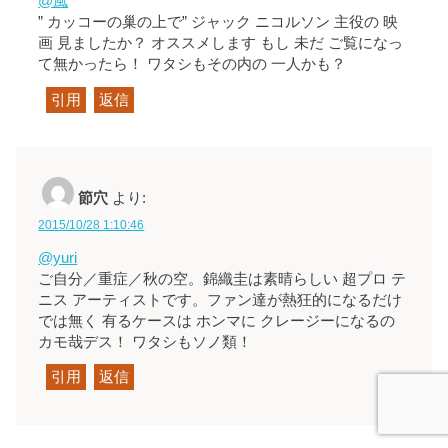
@風
” カッコーの巢の上で” ジャック ニコルソン 主役の 映
画 見ましたか？ オススメします もし 未だ ご覧になっ
て無かったら！ ワタシもその内の 一人かも？
引用
返信
節穴
より:
2015/10/28 1:10:46
@yuri
ご自分／重症／秋の空。錦織圭は素晴らしい 超プロ テ
ニス アーティストです。ファン達が熱狂的になるだけ
では無く 有るケースは ホンマに クレージーになるの
カモ哉デス！ ワタシもソノ類！
引用
返信