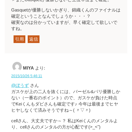
Gasquetが優勝しないかぎり、錦織くんのファイナルは
確定ということなんでしょうか・・・？
確実なのは分かっていますが、早く確定して欲しいで
すね。
引用
返信
MIYA
より:
2015/10/26 5:46:11
@ぼうず
さん
ガスケが上の二人を抜くには、バーゼル&パリ優勝しか
ない（一番右のポイント）ので、ガスケが負けた時点
でKeiくんもダビさんも確定です♪ 今年は最後までヒヤ
ヒヤしなくて済みそうですね～( 〃▽〃)
cellさん、大丈夫ですか～？ 私はKeiくんのメンタルよ
り、cellさんのメンタルの方が心配です(>_<")