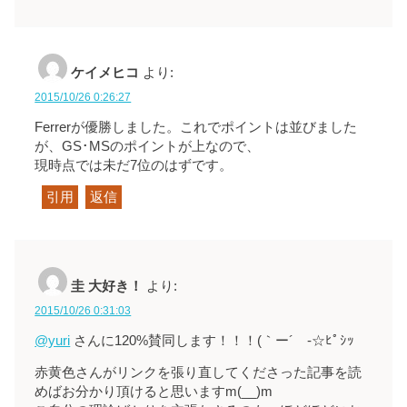
ケイメヒコ
より:
2015/10/26 0:26:27
Ferrerが優勝しました。これでポイントは並びました
が、GS･MSのポイントが上なので、
現時点では未だ7位のはずです。
引用
返信
圭 大好き！
より:
2015/10/26 0:31:03
@yuri
さんに120%賛同します！！！(｀ー´ゞ-☆ﾋﾟｼｯ
赤黄色さんがリンクを張り直してくださった記事を読
めばお分かり頂けると思いますm(__)m