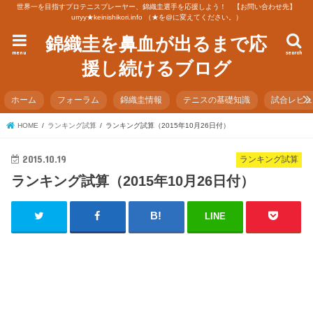
世界一を目指すプロテニスプレーヤー、錦織圭選手を応援しよう！ 【お問い合わせ先】
urryy★keinishikori.info （★を@に変えてください。）
錦織圭を鼻血が出るまで応
menu
search
援し続けるブログ
ホーム
フォーラム
錦織圭情報
テニスの基礎知識
試合レビ
HOME
ランキング試算
ランキング試算（2015年10月26日付）
2015.10.19
ランキング試算
ランキング試算（2015年10月26日付）
LINE