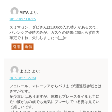
MIYA
より:
2015/10/27 1:07:05
スミマセン、ダビさんは180pの入れ替えがあるので、
バレンシア優勝のみが、ガスケの結果に関わらず自力
確定ですね。失礼しましたm(__)m
引用
返信
よよよ
より:
2015/10/27 3:27:53
フェレール、マレーシアからパリまで6週連続参戦とは
さすがです。
多少違いはありますが、体格もプレースタイルも圭に
近い彼があの歳でも元気にプレーしている姿は見てい
て嬉しいです。