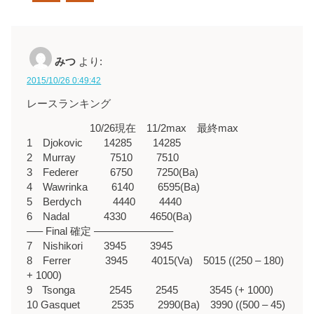
みつ
より:
2015/10/26 0:49:42
レースランキング
10/26現在 11/2max 最終max
1 Djokovic 14285 14285
2 Murray 7510 7510
3 Federer 6750 7250(Ba)
4 Wawrinka 6140 6595(Ba)
5 Berdych 4440 4440
6 Nadal 4330 4650(Ba)
—– Final 確定 ———————–
7 Nishikori 3945 3945
8 Ferrer 3945 4015(Va) 5015 ((250 – 180)
+ 1000)
9 Tsonga 2545 2545 3545 (+ 1000)
10 Gasquet 2535 2990(Ba) 3990 ((500 – 45)