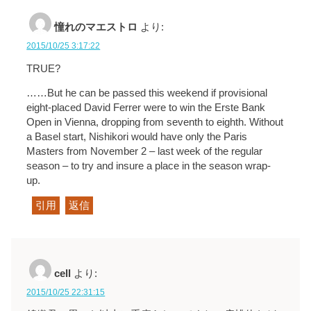
憧れのマエストロ
より:
2015/10/25 3:17:22
TRUE?
……But he can be passed this weekend if provisional
eight-placed David Ferrer were to win the Erste Bank
Open in Vienna, dropping from seventh to eighth. Without
a Basel start, Nishikori would have only the Paris
Masters from November 2 – last week of the regular
season – to try and insure a place in the season wrap-
up.
引用
返信
cell
より:
2015/10/25 22:31:15