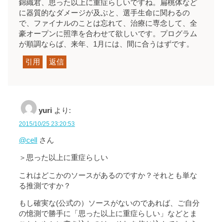
錦織君、思った以上に重症らしいですね。扁桃体など
に器質的なダメージが及ぶと、選手生命に関わるの
で、ファイナルのことは忘れて、治療に専念して、全
豪オープンに照準を合わせて欲しいです。プログラム
が順調ならば、来年、1月には、間に合うはずです。
引用
返信
yuri
より:
2015/10/25 23:20:53
@cell
さん
＞思った以上に重症らしい
これはどこかのソースがあるのですか？それとも単な
る推測ですか？
もし確実な(公式の）ソースがないのであれば、ご自分
の憶測で勝手に「思った以上に重症らしい」などとま