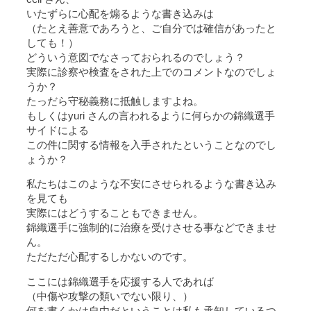
いたずらに心配を煽るような書き込みは
（たとえ善意であろうと、ご自分では確信があったと
しても！）
どういう意図でなさっておられるのでしょう？
実際に診察や検査をされた上でのコメントなのでしょ
うか？
たっだら守秘義務に抵触しますよね。
もしくはyuri さんの言われるように何らかの錦織選手
サイドによる
この件に関する情報を入手されたということなのでし
ょうか？
私たちはこのような不安にさせられるような書き込み
を見ても
実際にはどうすることもできません。
錦織選手に強制的に治療を受けさせる事などできませ
ん。
ただただ心配するしかないのです。
ここには錦織選手を応援する人であれば
（中傷や攻撃の類いでない限り、）
何を書くかは自由だということは私も承知しているつ