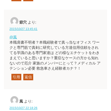
節穴
より:
2015/10/27 13:45:41
@風
本職肩書不明者？本職経験者で真っ当なオフィス ワー
クと専門筋で真剣に研究している方達信用信頼をされ
てる学識のある専門家達は どの様なエチケットをわき
まえていると思いますか？重症なケースの方かも知れ
ないので厄介 家族のメンバーにとって？メディカル ア
テンション必要 救急車さえ経験者カナ？！
引用
返信
風
より:
2015/10/27 22:18:26