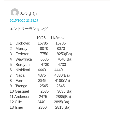
みつ
より:
2015/10/26 23:28:27
エントリーランキング
10/26 11/2max
1 Djokovic 15785 15785
2 Murray 8070 8070
3 Federer 7750 8250(Ba)
4 Wawrinka 6585 7040(Ba)
5 Berdych 4730 4730
6 Nishikori 4440 4440
7 Nadal 4375 4830(Ba)
8 Ferrer 3945 4190(Va)
9 Tsonga 2545 2545
10 Gasquet 2535 3035(Ba)
11 Anderson 2475 2885(Ba)
12 Cilic 2440 2895(Ba)
13 Isner 2360 2815(Ba)