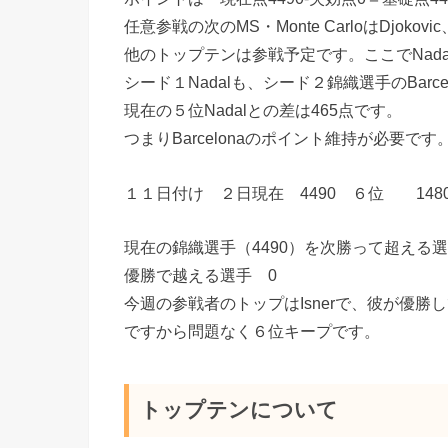
任意参戦の次のMS・Monte CarloはDjok
他のトップテンは参戦予定です。ここでNad
シード１Nadalも、シード２錦織選手のBarc
現在の５位Nadalとの差は465点です。
つまりBarcelonaのポイント維持が必要です
１１日付け ２日現在 4490 ６位 148
現在の錦織選手（4490）を次勝って超える選
優勝で越える選手 0
今週の参戦者のトップはIsnerで、彼が優勝
ですから問題なく６位キープです。
トップテンについて