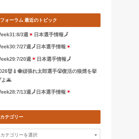
フォーラム 最近のトピック
eek31:8/3週
日本選手情報
🗾
eek30:7/27週
🗾
日本選手情報
eek29:7/20週
日本選手情報
🗾
2026👹💉🐝頑張れ太郎選手😤復活の狼煙を挙
よ🌋
eek28:7/13週
🗾
日本選手情報
カテゴリー