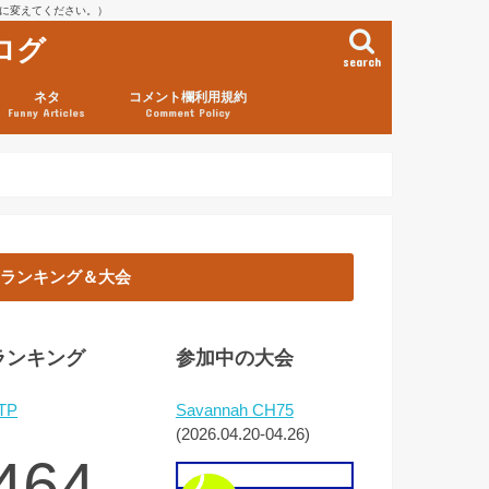
を@に変えてください。）
ログ
search
ネタ
コメント欄利用規約
Funny Articles
Comment Policy
ランキング＆大会
ランキング
参加中の大会
TP
Savannah CH75
(2026.04.20-04.26)
464