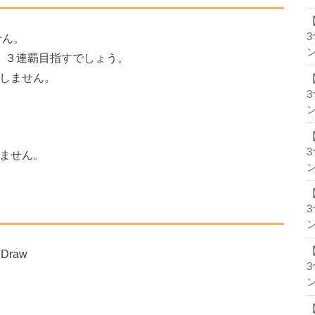
ません。
ン
前年優勝 ３連覇目指すでしょう。
 参戦しません。
ン
戦しません。
ン
ン
8Draw
ン