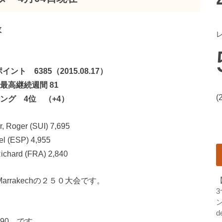
敗
ント 6385（2015.08.17）
去最高継続週間 81
(
ング 4位 （+4）
r (SUI) 7,695
ESP) 4,955
rd (FRA) 2,840
arrakechの２５０大会です。
ン
d
490 です。