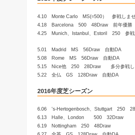
4.10 Monte Carlo MS(=500） 参戦し
4.18 Barcelona 500 48Draw 
4.25 Munich、Istanbul、Estoril 250
5.01 Madrid MS 56Draw 自動DA
5.08 Rome MS 56Draw 自動DA
5.15 Nice他 250 28Draw 多分参
5.22 全仏 GS 128Draw 自動DA
2016年度芝シーズン
6.06 ’s-Hertogenbosch、Stuttgart 250 2
6.13 Halle、London 500 32Draw
6.19 Nottingham 250 48Draw
6.27 全英 GS 128Draw 自動DA