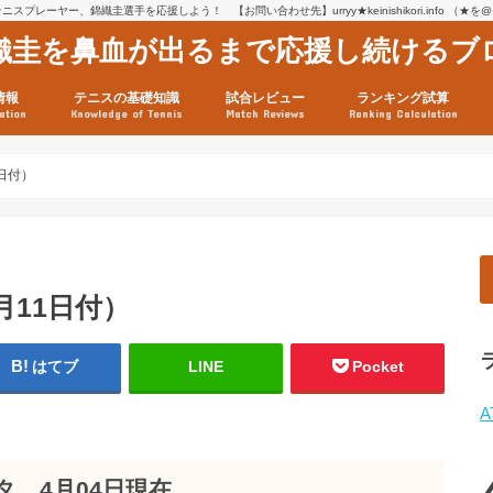
スプレーヤー、錦織圭選手を応援しよう！ 【お問い合わせ先】urryy★keinishikori.info （★
織圭を鼻血が出るまで応援し続けるブ
情報
テニスの基礎知識
試合レビュー
ランキング試算
ation
Knowledge of Tennis
Match Reviews
Ranking Calculation
ssage
ロフィール
績
グ推移
連グッズ
試合まとめ（2025年1月16
リスト（2021年8月10日時
ツアーの構造
ATPツアー ポイント表
テニス情報入手法
1日付）
月11日付）
はてブ
LINE
Pocket
A
 4月04日現在