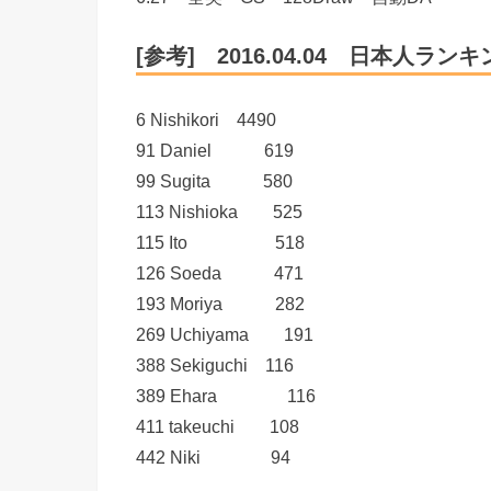
[参考] 2016.04.04 日本人ラン
6 Nishikori 4490
91 Daniel 619
99 Sugita 580
113 Nishioka 525
115 Ito 518
126 Soeda 471
193 Moriya 282
269 Uchiyama 191
388 Sekiguchi 116
389 Ehara 116
411 takeuchi 108
442 Niki 94