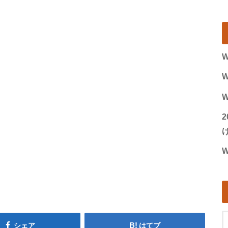
W
W
W
げ
W
シェア
はてブ