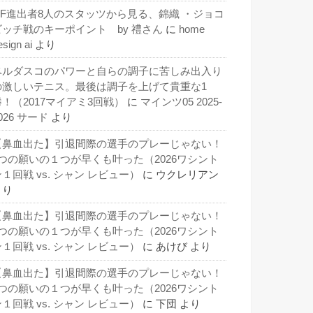
QF進出者8人のスタッツから見る、錦織 ・ジョコ
ビッチ戦のキーポイント by 禮さん
に
home
esign ai
より
ベルダスコのパワーと自らの調子に苦しみ出入り
の激しいテニス。最後は調子を上げて貴重な1
勝！（2017マイアミ3回戦）
に
マインツ05 2025-
026 サード
より
【鼻血出た】引退間際の選手のプレーじゃない！
3つの願いの１つが早くも叶った（2026ワシント
１回戦 vs. シャン レビュー）
に
ウクレリアン
より
【鼻血出た】引退間際の選手のプレーじゃない！
3つの願いの１つが早くも叶った（2026ワシント
１回戦 vs. シャン レビュー）
に
あけび
より
【鼻血出た】引退間際の選手のプレーじゃない！
3つの願いの１つが早くも叶った（2026ワシント
１回戦 vs. シャン レビュー）
に
下団
より