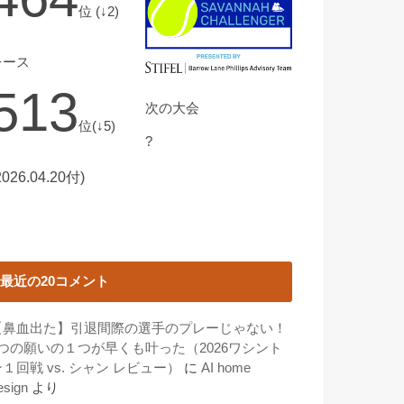
位 (↓2)
レース
513
次の大会
位(↓5)
?
2026.04.20付)
最近の20コメント
【鼻血出た】引退間際の選手のプレーじゃない！
3つの願いの１つが早くも叶った（2026ワシント
１回戦 vs. シャン レビュー）
に
AI home
esign
より