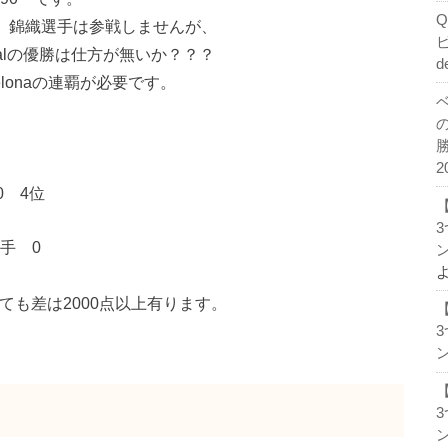
ovic、錦織選手は参戦しませんが、
alの優勝は仕方が無いか？？？
d
elonaの連覇が必要です。
。
2
0 4位
手 0
ン
しても差は2000点以上有ります。
ン
ン