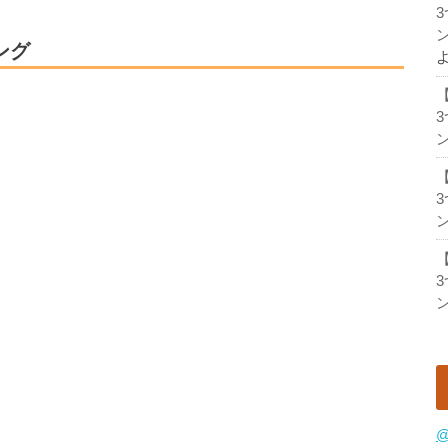
ン
キング
ン
ン
ン
@