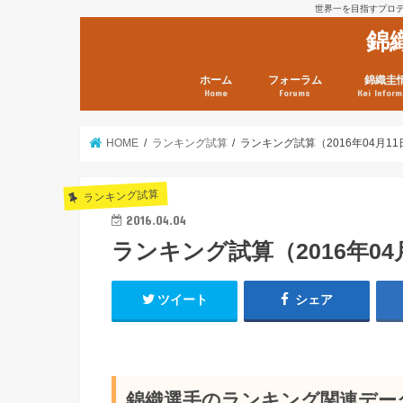
世界一を目指すプロテニ
錦
ホーム
フォーラム
錦織圭
Home
Forums
Kei Inform
日本選手情報
鼻血ブログラボ
鼻血ブログ分析班
Kei’s Me
錦織圭プ
錦織圭 戦
ランキン
錦織圭関
鼻血が出た
次は見とけ
日現在）
点）
HOME
ランキング試算
ランキング試算（2016年04月1
ランキング試算
2016.04.04
ランキング試算（2016年04
ツイート
シェア
錦織選手のランキング関連データ